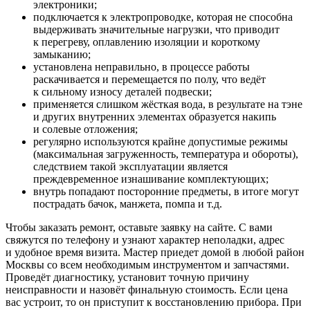
электроники;
подключается к электропроводке, которая не способна
выдерживать значительные нагрузки, что приводит
к перегреву, оплавлению изоляции и короткому
замыканию;
установлена неправильно, в процессе работы
раскачивается и перемещается по полу, что ведёт
к сильному износу деталей подвески;
применяется слишком жёсткая вода, в результате на тэне
и других внутренних элементах образуется накипь
и солевые отложения;
регулярно используются крайне допустимые режимы
(максимальная загруженность, температура и обороты),
следствием такой эксплуатации является
преждевременное изнашивание комплектующих;
внутрь попадают посторонние предметы, в итоге могут
пострадать бачок, манжета, помпа и т.д.
Чтобы заказать ремонт, оставьте заявку на сайте. С вами
свяжутся по телефону и узнают характер неполадки, адрес
и удобное время визита. Мастер приедет домой в любой район
Москвы со всем необходимым инструментом и запчастями.
Проведёт диагностику, установит точную причину
неисправности и назовёт финальную стоимость. Если цена
вас устроит, то он приступит к восстановлению прибора. При