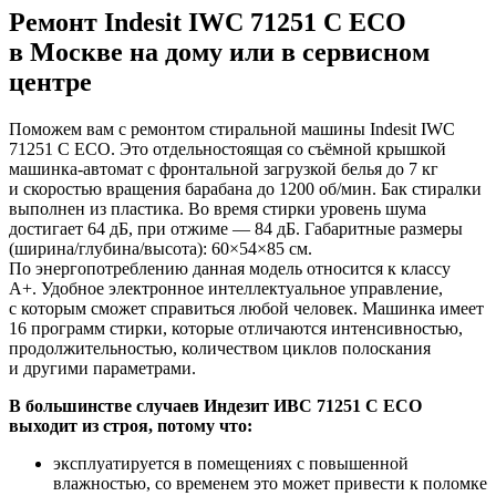
Ремонт Indesit IWC 71251 C ECO
в Москве на дому или в сервисном
центре
Поможем вам с ремонтом стиральной машины Indesit IWC
71251 C ECO. Это отдельностоящая со съёмной крышкой
машинка-автомат с фронтальной загрузкой белья до 7 кг
и скоростью вращения барабана до 1200 об/мин. Бак стиралки
выполнен из пластика. Во время стирки уровень шума
достигает 64 дБ, при отжиме — 84 дБ. Габаритные размеры
(ширина/глубина/высота): 60×54×85 см.
По энергопотреблению данная модель относится к классу
A+. Удобное электронное интеллектуальное управление,
с которым сможет справиться любой человек. Машинка имеет
16 программ стирки, которые отличаются интенсивностью,
продолжительностью, количеством циклов полоскания
и другими параметрами.
В большинстве случаев Индезит ИВС 71251 С ЕСО
выходит из строя, потому что:
эксплуатируется в помещениях с повышенной
влажностью, со временем это может привести к поломке