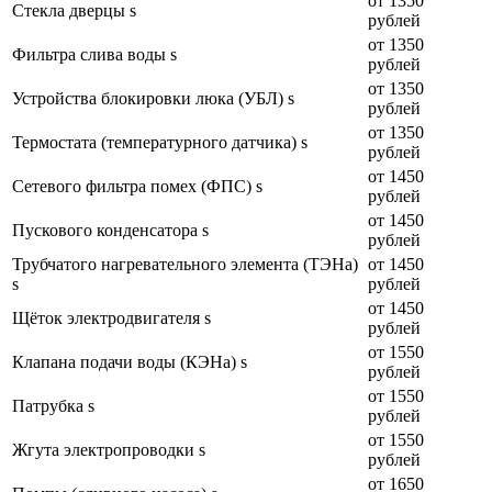
от 1350
Стекла дверцы s
рублей
от 1350
Фильтра слива воды s
рублей
от 1350
Устройства блокировки люка (УБЛ) s
рублей
от 1350
Термостата (температурного датчика) s
рублей
от 1450
Сетевого фильтра помех (ФПС) s
рублей
от 1450
Пускового конденсатора s
рублей
Трубчатого нагревательного элемента (ТЭНа)
от 1450
s
рублей
от 1450
Щёток электродвигателя s
рублей
от 1550
Клапана подачи воды (КЭНа) s
рублей
от 1550
Патрубка s
рублей
от 1550
Жгута электропроводки s
рублей
от 1650