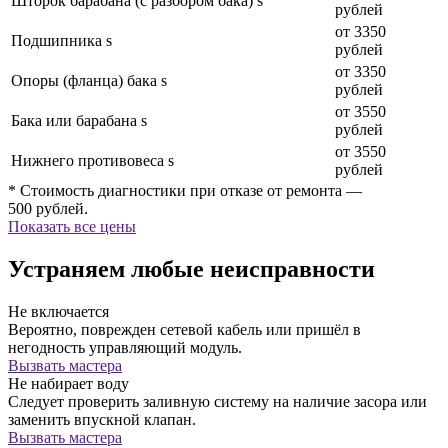
Шторок барабана (с разбором бака) s
рублей
от 3350
Подшипника s
рублей
от 3350
Опоры (фланца) бака s
рублей
от 3550
Бака или барабана s
рублей
от 3550
Нижнего противовеса s
рублей
* Стоимость диагностики при отказе от ремонта —
500 рублей.
Показать все цены
Устраняем любые неисправности
Не включается
Вероятно, поврежден сетевой кабель или пришёл в
негодность управляющий модуль.
Вызвать мастера
Не набирает воду
Следует проверить заливную систему на наличие засора или
заменить впускной клапан.
Вызвать мастера