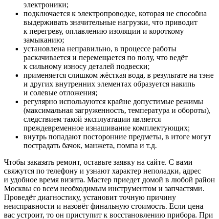
электроники;
подключается к электропроводке, которая не способна
выдерживать значительные нагрузки, что приводит
к перегреву, оплавлению изоляции и короткому
замыканию;
установлена неправильно, в процессе работы
раскачивается и перемещается по полу, что ведёт
к сильному износу деталей подвески;
применяется слишком жёсткая вода, в результате на тэне
и других внутренних элементах образуется накипь
и солевые отложения;
регулярно используются крайне допустимые режимы
(максимальная загруженность, температура и обороты),
следствием такой эксплуатации является
преждевременное изнашивание комплектующих;
внутрь попадают посторонние предметы, в итоге могут
пострадать бачок, манжета, помпа и т.д.
Чтобы заказать ремонт, оставьте заявку на сайте. С вами
свяжутся по телефону и узнают характер неполадки, адрес
и удобное время визита. Мастер приедет домой в любой район
Москвы со всем необходимым инструментом и запчастями.
Проведёт диагностику, установит точную причину
неисправности и назовёт финальную стоимость. Если цена
вас устроит, то он приступит к восстановлению прибора. При