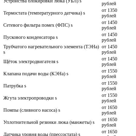
Устройства блокировки люка (УБЛ) s
рублей
от 1350
Термостата (температурного датчика) s
рублей
от 1450
Сетевого фильтра помех (ФПС) s
рублей
от 1450
Пускового конденсатора s
рублей
Трубчатого нагревательного элемента (ТЭНа)
от 1450
s
рублей
от 1450
Щёток электродвигателя s
рублей
от 1550
Клапана подачи воды (КЭНа) s
рублей
от 1550
Патрубка s
рублей
от 1550
Жгута электропроводки s
рублей
от 1650
Помпы (сливного насоса) s
рублей
от 1650
Уплотнительной резинки люка (манжеты) s
рублей
от 1650
Датчика уровня воды (прессостата) s