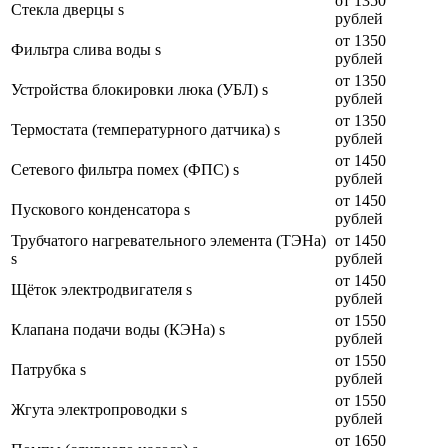
от 1350
Стекла дверцы s
рублей
от 1350
Фильтра слива воды s
рублей
от 1350
Устройства блокировки люка (УБЛ) s
рублей
от 1350
Термостата (температурного датчика) s
рублей
от 1450
Сетевого фильтра помех (ФПС) s
рублей
от 1450
Пускового конденсатора s
рублей
Трубчатого нагревательного элемента (ТЭНа)
от 1450
s
рублей
от 1450
Щёток электродвигателя s
рублей
от 1550
Клапана подачи воды (КЭНа) s
рублей
от 1550
Патрубка s
рублей
от 1550
Жгута электропроводки s
рублей
от 1650