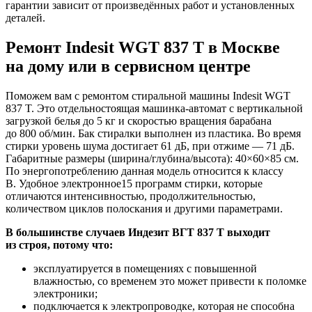
гарантии зависит от произведённых работ и установленных
деталей.
Ремонт Indesit WGT 837 T в Москве
на дому или в сервисном центре
Поможем вам с ремонтом стиральной машины Indesit WGT
837 T. Это отдельностоящая машинка-автомат с вертикальной
загрузкой белья до 5 кг и скоростью вращения барабана
до 800 об/мин. Бак стиралки выполнен из пластика. Во время
стирки уровень шума достигает 61 дБ, при отжиме — 71 дБ.
Габаритные размеры (ширина/глубина/высота): 40×60×85 см.
По энергопотреблению данная модель относится к классу
B. Удобное электронное15 программ стирки, которые
отличаются интенсивностью, продолжительностью,
количеством циклов полоскания и другими параметрами.
В большинстве случаев Индезит ВГТ 837 Т выходит
из строя, потому что:
эксплуатируется в помещениях с повышенной
влажностью, со временем это может привести к поломке
электроники;
подключается к электропроводке, которая не способна