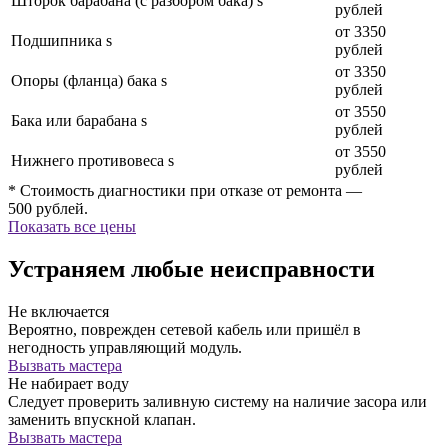
Шторок барабана (с разбором бака) s
рублей
от 3350
Подшипника s
рублей
от 3350
Опоры (фланца) бака s
рублей
от 3550
Бака или барабана s
рублей
от 3550
Нижнего противовеса s
рублей
* Стоимость диагностики при отказе от ремонта —
500 рублей.
Показать все цены
Устраняем любые неисправности
Не включается
Вероятно, поврежден сетевой кабель или пришёл в
негодность управляющий модуль.
Вызвать мастера
Не набирает воду
Следует проверить заливную систему на наличие засора или
заменить впускной клапан.
Вызвать мастера