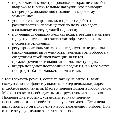
подключается к электропроводке, которая не способна
выдерживать значительные нагрузки, что приводит
к перегреву, оплавлению изоляции и короткому
замыканию;
установлена неправильно, в процессе работы
раскачивается и перемещается по полу, что ведёт
к сильному износу деталей подвески;
применяется слишком жёсткая вода, в результате на тэне
и других внутренних элементах образуется накипь
и солевые отложения;
регулярно используются крайне допустимые режимы
(максимальная загруженность, температура и обороты),
следствием такой эксплуатации является
преждевременное изнашивание комплектующих;
внутрь попадают посторонние предметы, в итоге могут
пострадать бачок, манжета, помпа и т.д.
Чтобы заказать ремонт, оставьте заявку на сайте. С вами
свяжутся по телефону и узнают характер неполадки, адрес
и удобное время визита. Мастер приедет домой в любой район
Москвы со всем необходимым инструментом и запчастями.
Проведёт диагностику, установит точную причину
неисправности и назовёт финальную стоимость. Если цена
вас устроит, то он приступит к восстановлению прибора. При
отказе от услуг, нужно заплатить за вызов