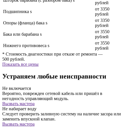
Шторок барабана (с разбором бака) s
рублей
от 3350
Подшипника s
рублей
от 3350
Опоры (фланца) бака s
рублей
от 3550
Бака или барабана s
рублей
от 3550
Нижнего противовеса s
рублей
* Стоимость диагностики при отказе от ремонта —
500 рублей.
Показать все цены
Устраняем любые неисправности
Не включается
Вероятно, поврежден сетевой кабель или пришёл в
негодность управляющий модуль.
Вызвать мастера
Не набирает воду
Следует проверить заливную систему на наличие засора или
заменить впускной клапан.
Вызвать мастера