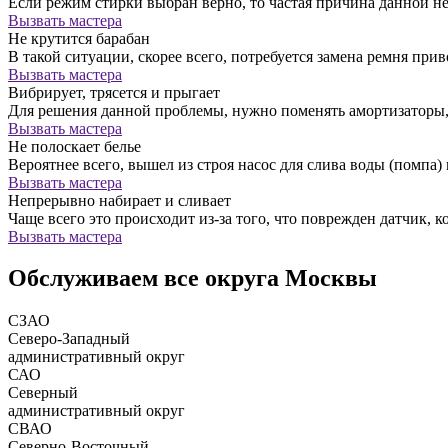
Если режим стирки выбран верно, то частая причина данной н
Вызвать мастера
Не крутится барабан
В такой ситуации, скорее всего, потребуется замена ремня прив
Вызвать мастера
Вибрирует, трясется и прыгает
Для решения данной проблемы, нужно поменять амортизатор
Вызвать мастера
Не полоскает белье
Вероятнее всего, вышел из строя насос для слива воды (помпа) 
Вызвать мастера
Непрерывно набирает и сливает
Чаще всего это происходит из-за того, что поврежден датчик, к
Вызвать мастера
Обслуживаем все округа Москвы
СЗАО
Северо-Западный
административный округ
САО
Северный
административный округ
СВАО
Северно-Восточный