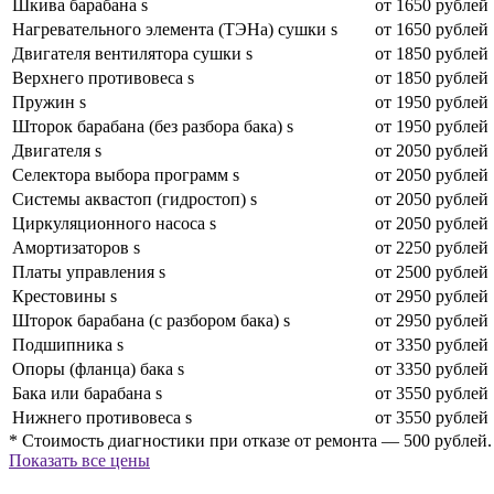
Шкива барабана s
от 1650 рублей
Нагревательного элемента (ТЭНа) сушки s
от 1650 рублей
Двигателя вентилятора сушки s
от 1850 рублей
Верхнего противовеса s
от 1850 рублей
Пружин s
от 1950 рублей
Шторок барабана (без разбора бака) s
от 1950 рублей
Двигателя s
от 2050 рублей
Селектора выбора программ s
от 2050 рублей
Системы аквастоп (гидростоп) s
от 2050 рублей
Циркуляционного насоса s
от 2050 рублей
Амортизаторов s
от 2250 рублей
Платы управления s
от 2500 рублей
Крестовины s
от 2950 рублей
Шторок барабана (с разбором бака) s
от 2950 рублей
Подшипника s
от 3350 рублей
Опоры (фланца) бака s
от 3350 рублей
Бака или барабана s
от 3550 рублей
Нижнего противовеса s
от 3550 рублей
* Стоимость диагностики при отказе от ремонта — 500 рублей.
Показать все цены