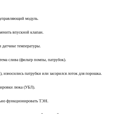
 управляющий модуль.
менить впускной клапан.
и датчике температуры.
тема слива (фильтр помпы, патрубок).
, износились патрубки или засорился лоток для порошка.
кировки люка (УБЛ).
ально функционировать ТЭН.