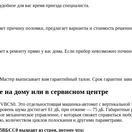
удобное для вас время приезда специалиста.
ляет причину поломки, предлагает варианты и стоимость решени
ет к ремонту прямо у вас дома. Если прибор невозможно починит
Мастер выписывает вам гарантийный талон. Срок гарантии зави
на дому или в сервисном центре
S0. Это отдельностоящая машинка-автомат с вертикальной загр
уровень шума достигает 61 дБ, при отжиме — 75 дБ. Габаритные 
ное механическое управление, с которым сможет справиться люб
ю, количеством циклов полоскания и другими параметрами.
ВБСС0 выходит из строя, потому что: