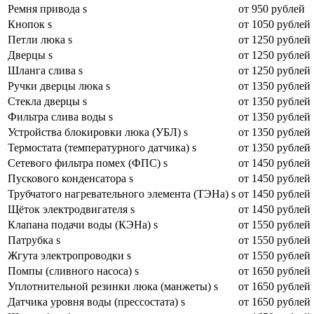
Ремня привода s
от 950 рублей
Кнопок s
от 1050 рублей
Петли люка s
от 1250 рублей
Дверцы s
от 1250 рублей
Шланга слива s
от 1250 рублей
Ручки дверцы люка s
от 1350 рублей
Стекла дверцы s
от 1350 рублей
Фильтра слива воды s
от 1350 рублей
Устройства блокировки люка (УБЛ) s
от 1350 рублей
Термостата (температурного датчика) s
от 1350 рублей
Сетевого фильтра помех (ФПС) s
от 1450 рублей
Пускового конденсатора s
от 1450 рублей
Трубчатого нагревательного элемента (ТЭНа) s
от 1450 рублей
Щёток электродвигателя s
от 1450 рублей
Клапана подачи воды (КЭНа) s
от 1550 рублей
Патрубка s
от 1550 рублей
Жгута электропроводки s
от 1550 рублей
Помпы (сливного насоса) s
от 1650 рублей
Уплотнительной резинки люка (манжеты) s
от 1650 рублей
Датчика уровня воды (прессостата) s
от 1650 рублей