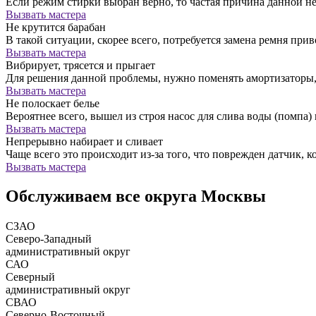
Если режим стирки выбран верно, то частая причина данной н
Вызвать мастера
Не крутится барабан
В такой ситуации, скорее всего, потребуется замена ремня прив
Вызвать мастера
Вибрирует, трясется и прыгает
Для решения данной проблемы, нужно поменять амортизатор
Вызвать мастера
Не полоскает белье
Вероятнее всего, вышел из строя насос для слива воды (помпа) 
Вызвать мастера
Непрерывно набирает и сливает
Чаще всего это происходит из-за того, что поврежден датчик, к
Вызвать мастера
Обслуживаем все округа Москвы
СЗАО
Северо-Западный
административный округ
САО
Северный
административный округ
СВАО
Северно-Восточный