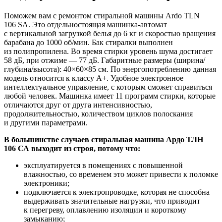
Поможем вам с ремонтом стиральной машины Ardo TLN
106 SA. Это отдельностоящая машинка-автомат
с вертикальной загрузкой белья до 6 кг и скоростью вращения
барабана до 1000 об/мин. Бак стиралки выполнен
из полипропилена. Во время стирки уровень шума достигает
58 дБ, при отжиме — 77 дБ. Габаритные размеры (ширина/
глубина/высота): 40×60×85 см. По энергопотреблению данная
модель относится к классу A+. Удобное электронное
интеллектуальное управление, с которым сможет справиться
любой человек. Машинка имеет 11 программ стирки, которые
отличаются друг от друга интенсивностью,
продолжительностью, количеством циклов полоскания
и другими параметрами.
В большинстве случаев стиральная машина Ардо ТЛН
106 СА выходит из строя, потому что:
эксплуатируется в помещениях с повышенной
влажностью, со временем это может привести к поломке
электроники;
подключается к электропроводке, которая не способна
выдерживать значительные нагрузки, что приводит
к перегреву, оплавлению изоляции и короткому
замыканию;