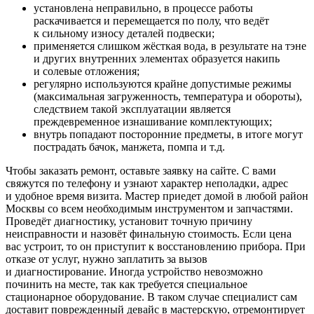
установлена неправильно, в процессе работы
раскачивается и перемещается по полу, что ведёт
к сильному износу деталей подвески;
применяется слишком жёсткая вода, в результате на тэне
и других внутренних элементах образуется накипь
и солевые отложения;
регулярно используются крайне допустимые режимы
(максимальная загруженность, температура и обороты),
следствием такой эксплуатации является
преждевременное изнашивание комплектующих;
внутрь попадают посторонние предметы, в итоге могут
пострадать бачок, манжета, помпа и т.д.
Чтобы заказать ремонт, оставьте заявку на сайте. С вами
свяжутся по телефону и узнают характер неполадки, адрес
и удобное время визита. Мастер приедет домой в любой район
Москвы со всем необходимым инструментом и запчастями.
Проведёт диагностику, установит точную причину
неисправности и назовёт финальную стоимость. Если цена
вас устроит, то он приступит к восстановлению прибора. При
отказе от услуг, нужно заплатить за вызов
и диагностирование. Иногда устройство невозможно
починить на месте, так как требуется специальное
стационарное оборудование. В таком случае специалист сам
доставит поврежденный девайс в мастерскую, отремонтирует