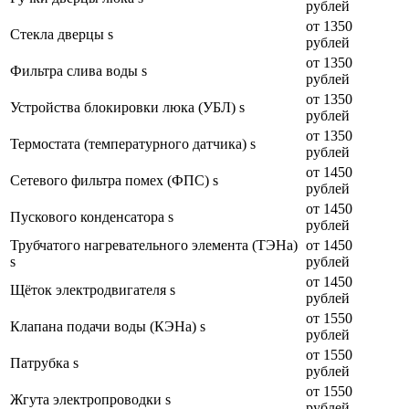
рублей
от 1350
Стекла дверцы s
рублей
от 1350
Фильтра слива воды s
рублей
от 1350
Устройства блокировки люка (УБЛ) s
рублей
от 1350
Термостата (температурного датчика) s
рублей
от 1450
Сетевого фильтра помех (ФПС) s
рублей
от 1450
Пускового конденсатора s
рублей
Трубчатого нагревательного элемента (ТЭНа)
от 1450
s
рублей
от 1450
Щёток электродвигателя s
рублей
от 1550
Клапана подачи воды (КЭНа) s
рублей
от 1550
Патрубка s
рублей
от 1550
Жгута электропроводки s
рублей