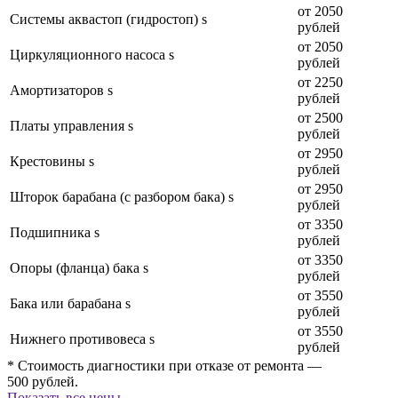
от 2050
Системы аквастоп (гидростоп) s
рублей
от 2050
Циркуляционного насоса s
рублей
от 2250
Амортизаторов s
рублей
от 2500
Платы управления s
рублей
от 2950
Крестовины s
рублей
от 2950
Шторок барабана (с разбором бака) s
рублей
от 3350
Подшипника s
рублей
от 3350
Опоры (фланца) бака s
рублей
от 3550
Бака или барабана s
рублей
от 3550
Нижнего противовеса s
рублей
* Стоимость диагностики при отказе от ремонта —
500 рублей.
Показать все цены