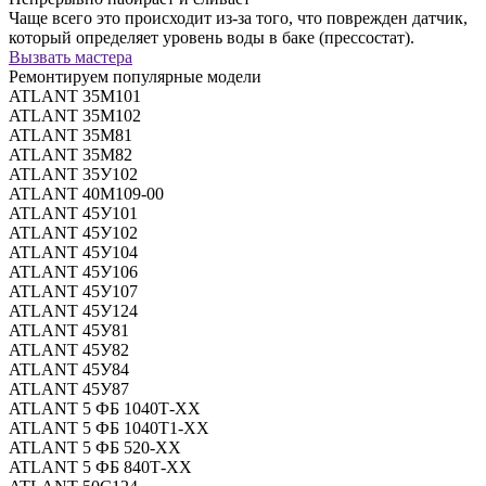
Чаще всего это происходит из-за того, что поврежден датчик,
который определяет уровень воды в баке (прессостат).
Вызвать мастера
Ремонтируем популярные модели
ATLANT 35М101
ATLANT 35М102
ATLANT 35M81
ATLANT 35М82
ATLANT 35У102
ATLANT 40М109-00
ATLANT 45У101
ATLANT 45У102
ATLANT 45У104
ATLANT 45У106
ATLANT 45У107
ATLANT 45У124
ATLANT 45У81
ATLANT 45У82
ATLANT 45У84
ATLANT 45У87
ATLANT 5 ФБ 1040Т-ХХ
ATLANT 5 ФБ 1040Т1-ХХ
ATLANT 5 ФБ 520-ХХ
ATLANT 5 ФБ 840Т-ХХ