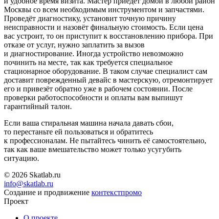
и удобное время визита. Мастер приедет домой в любой район
Москвы со всем необходимым инструментом и запчастями.
Проведёт диагностику, установит точную причину
неисправности и назовёт финальную стоимость. Если цена
вас устроит, то он приступит к восстановлению прибора. При
отказе от услуг, нужно заплатить за вызов
и диагностирование. Иногда устройство невозможно
починить на месте, так как требуется специальное
стационарное оборудование. В таком случае специалист сам
доставит поврежденный девайс в мастерскую, отремонтирует
его и привезёт обратно уже в рабочем состоянии. После
проверки работоспособности и оплаты вам выпишут
гарантийный талон.
Если ваша стиральная машина начала давать сбои,
то перестаньте ей пользоваться и обратитесь
к профессионалам. Не пытайтесь чинить её самостоятельно,
так как ваше вмешательство может только усугубить
ситуацию.
© 2026 Skatlab.ru
info@skatlab.ru
Создание и продвижение
контекст
промо
Проект
О проекте