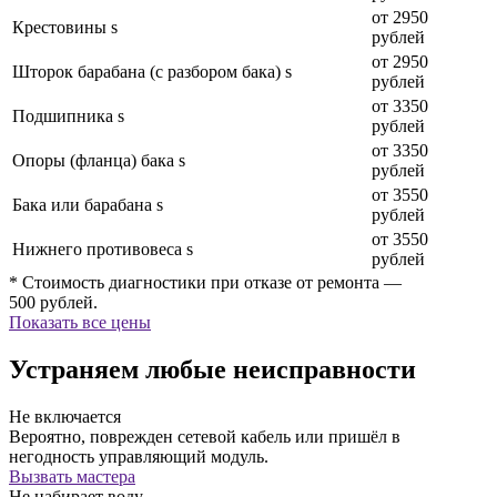
от 2950
Крестовины s
рублей
от 2950
Шторок барабана (с разбором бака) s
рублей
от 3350
Подшипника s
рублей
от 3350
Опоры (фланца) бака s
рублей
от 3550
Бака или барабана s
рублей
от 3550
Нижнего противовеса s
рублей
* Стоимость диагностики при отказе от ремонта —
500 рублей.
Показать все цены
Устраняем любые неисправности
Не включается
Вероятно, поврежден сетевой кабель или пришёл в
негодность управляющий модуль.
Вызвать мастера
Не набирает воду