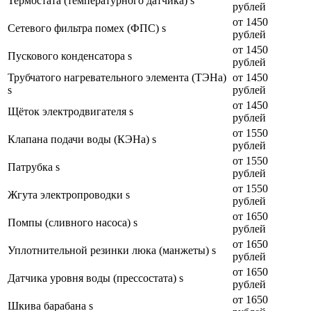
Термостата (температурного датчика) s
рублей
от 1450
Сетевого фильтра помех (ФПС) s
рублей
от 1450
Пускового конденсатора s
рублей
Трубчатого нагревательного элемента (ТЭНа)
от 1450
s
рублей
от 1450
Щёток электродвигателя s
рублей
от 1550
Клапана подачи воды (КЭНа) s
рублей
от 1550
Патрубка s
рублей
от 1550
Жгута электропроводки s
рублей
от 1650
Помпы (сливного насоса) s
рублей
от 1650
Уплотнительной резинки люка (манжеты) s
рублей
от 1650
Датчика уровня воды (прессостата) s
рублей
от 1650
Шкива барабана s