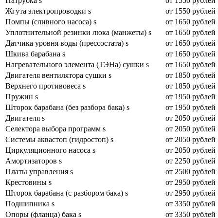
Патрубка s
от 1550 рублей
Жгута электропроводки s
от 1550 рублей
Помпы (сливного насоса) s
от 1650 рублей
Уплотнительной резинки люка (манжеты) s
от 1650 рублей
Датчика уровня воды (прессостата) s
от 1650 рублей
Шкива барабана s
от 1650 рублей
Нагревательного элемента (ТЭНа) сушки s
от 1650 рублей
Двигателя вентилятора сушки s
от 1850 рублей
Верхнего противовеса s
от 1850 рублей
Пружин s
от 1950 рублей
Шторок барабана (без разбора бака) s
от 1950 рублей
Двигателя s
от 2050 рублей
Селектора выбора программ s
от 2050 рублей
Системы аквастоп (гидростоп) s
от 2050 рублей
Циркуляционного насоса s
от 2050 рублей
Амортизаторов s
от 2250 рублей
Платы управления s
от 2500 рублей
Крестовины s
от 2950 рублей
Шторок барабана (с разбором бака) s
от 2950 рублей
Подшипника s
от 3350 рублей
Опоры (фланца) бака s
от 3350 рублей