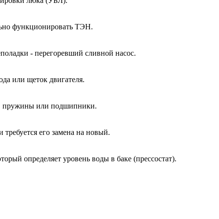
кировки люка (УБЛ).
ально функционировать ТЭН.
еполадки - перегоревший сливной насос.
ода или щеток двигателя.
ы, пружины или подшипники.
и требуется его замена на новый.
оторый определяет уровень воды в баке (прессостат).