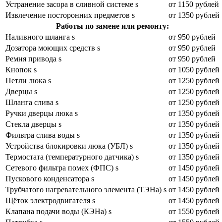
Устранение засора в сливной системе s
от 1150 рублей
Извлечение посторонних предметов s
от 1350 рублей
Работы по замене или ремонту:
Наливного шланга s
от 950 рублей
Дозатора моющих средств s
от 950 рублей
Ремня привода s
от 950 рублей
Кнопок s
от 1050 рублей
Петли люка s
от 1250 рублей
Дверцы s
от 1250 рублей
Шланга слива s
от 1250 рублей
Ручки дверцы люка s
от 1350 рублей
Стекла дверцы s
от 1350 рублей
Фильтра слива воды s
от 1350 рублей
Устройства блокировки люка (УБЛ) s
от 1350 рублей
Термостата (температурного датчика) s
от 1350 рублей
Сетевого фильтра помех (ФПС) s
от 1450 рублей
Пускового конденсатора s
от 1450 рублей
Трубчатого нагревательного элемента (ТЭНа) s
от 1450 рублей
Щёток электродвигателя s
от 1450 рублей
Клапана подачи воды (КЭНа) s
от 1550 рублей