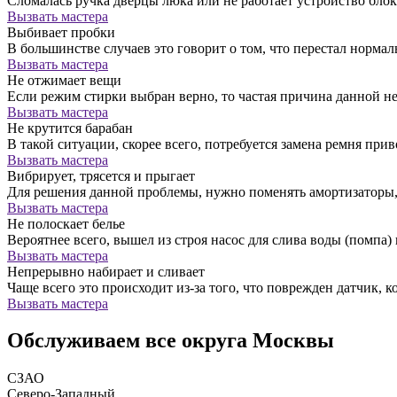
Сломалась ручка дверцы люка или не работает устройство бло
Вызвать мастера
Выбивает пробки
В большинстве случаев это говорит о том, что перестал норм
Вызвать мастера
Не отжимает вещи
Если режим стирки выбран верно, то частая причина данной н
Вызвать мастера
Не крутится барабан
В такой ситуации, скорее всего, потребуется замена ремня прив
Вызвать мастера
Вибрирует, трясется и прыгает
Для решения данной проблемы, нужно поменять амортизатор
Вызвать мастера
Не полоскает белье
Вероятнее всего, вышел из строя насос для слива воды (помпа) 
Вызвать мастера
Непрерывно набирает и сливает
Чаще всего это происходит из-за того, что поврежден датчик, к
Вызвать мастера
Обслуживаем все округа Москвы
СЗАО
Северо-Западный