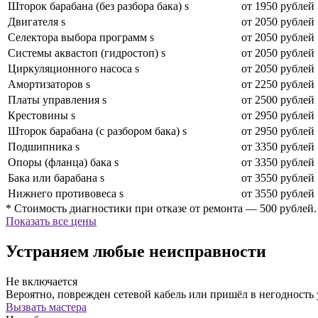
Шторок барабана (без разбора бака) s
от 1950 рублей
Двигателя s
от 2050 рублей
Селектора выбора программ s
от 2050 рублей
Системы аквастоп (гидростоп) s
от 2050 рублей
Циркуляционного насоса s
от 2050 рублей
Амортизаторов s
от 2250 рублей
Платы управления s
от 2500 рублей
Крестовины s
от 2950 рублей
Шторок барабана (с разбором бака) s
от 2950 рублей
Подшипника s
от 3350 рублей
Опоры (фланца) бака s
от 3350 рублей
Бака или барабана s
от 3550 рублей
Нижнего противовеса s
от 3550 рублей
* Стоимость диагностики при отказе от ремонта — 500 рублей.
Показать все цены
Устраняем любые неисправности
Не включается
Вероятно, поврежден сетевой кабель или пришёл в негодность
Вызвать мастера