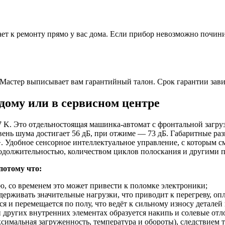
ет к ремонту прямо у вас дома. Если прибор невозможно починит
Мастер выписывает вам гарантийный талон. Срок гарантии зави
дому или в сервисном центре
 Это отдельностоящая машинка-автомат с фронтальной загрузко
вень шума достигает 56 дБ, при отжиме — 73 дБ. Габаритные ра
. Удобное сенсорное интеллектуальное управление, с которым 
родолжительностью, количеством циклов полоскания и другими 
потому что:
, со временем это может привести к поломке электроники;
ыдерживать значительные нагрузки, что приводит к перегреву, 
я и перемещается по полу, что ведёт к сильному износу деталей
 и других внутренних элементах образуется накипь и солевые отл
симальная загруженность, температура и обороты), следствием 