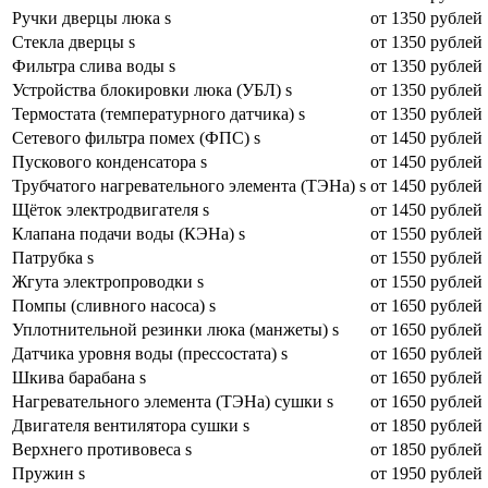
Ручки дверцы люка s
от 1350 рублей
Стекла дверцы s
от 1350 рублей
Фильтра слива воды s
от 1350 рублей
Устройства блокировки люка (УБЛ) s
от 1350 рублей
Термостата (температурного датчика) s
от 1350 рублей
Сетевого фильтра помех (ФПС) s
от 1450 рублей
Пускового конденсатора s
от 1450 рублей
Трубчатого нагревательного элемента (ТЭНа) s
от 1450 рублей
Щёток электродвигателя s
от 1450 рублей
Клапана подачи воды (КЭНа) s
от 1550 рублей
Патрубка s
от 1550 рублей
Жгута электропроводки s
от 1550 рублей
Помпы (сливного насоса) s
от 1650 рублей
Уплотнительной резинки люка (манжеты) s
от 1650 рублей
Датчика уровня воды (прессостата) s
от 1650 рублей
Шкива барабана s
от 1650 рублей
Нагревательного элемента (ТЭНа) сушки s
от 1650 рублей
Двигателя вентилятора сушки s
от 1850 рублей
Верхнего противовеса s
от 1850 рублей
Пружин s
от 1950 рублей