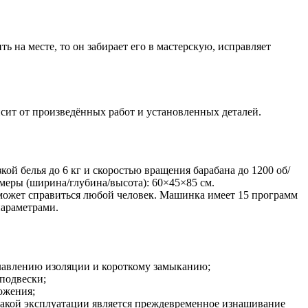
ь на месте, то он забирает его в мастерскую, исправляет
сит от произведённых работ и установленных деталей.
й белья до 6 кг и скоростью вращения барабана до 1200 об/
змеры (ширина/глубина/высота): 60×45×85 см.
сможет справиться любой человек. Машинка имеет 15 программ
параметрами.
оплавлению изоляции и короткому замыканию;
 подвески;
ожения;
такой эксплуатации является преждевременное изнашивание