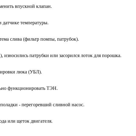
менить впускной клапан.
и датчике температуры.
тема слива (фильтр помпы, патрубок).
, износились патрубки или засорился лоток для порошка.
кировки люка (УБЛ).
ально функционировать ТЭН.
еполадки - перегоревший сливной насос.
ода или щеток двигателя.