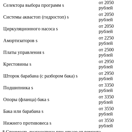
от 2050
Селектора выбора программ s
рублей
от 2050
Системы аквастоп (гидростоп) s
рублей
от 2050
Циркуляционного насоса s
рублей
от 2250
Амортизаторов s
рублей
от 2500
Платы управления s
рублей
от 2950
Крестовины s
рублей
от 2950
Шторок барабана (с разбором бака) s
рублей
от 3350
Подшипника s
рублей
от 3350
Опоры (фланца) бака s
рублей
от 3550
Бака или барабана s
рублей
от 3550
Нижнего противовеса s
рублей
* Стоимость диагностики при отказе от ремонта —