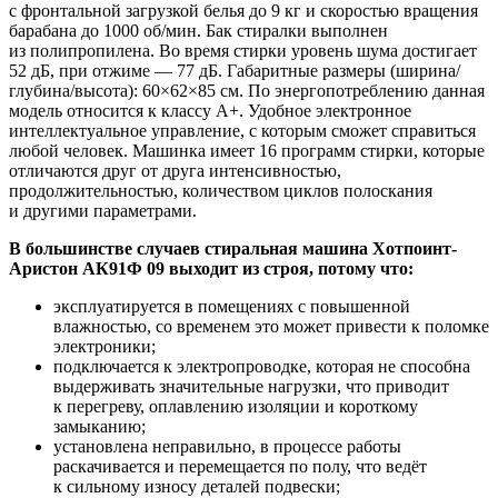
с фронтальной загрузкой белья до 9 кг и скоростью вращения
барабана до 1000 об/мин. Бак стиралки выполнен
из полипропилена. Во время стирки уровень шума достигает
52 дБ, при отжиме — 77 дБ. Габаритные размеры (ширина/
глубина/высота): 60×62×85 см. По энергопотреблению данная
модель относится к классу A+. Удобное электронное
интеллектуальное управление, с которым сможет справиться
любой человек. Машинка имеет 16 программ стирки, которые
отличаются друг от друга интенсивностью,
продолжительностью, количеством циклов полоскания
и другими параметрами.
В большинстве случаев стиральная машина Хотпоинт-
Аристон АК91Ф 09 выходит из строя, потому что:
эксплуатируется в помещениях с повышенной
влажностью, со временем это может привести к поломке
электроники;
подключается к электропроводке, которая не способна
выдерживать значительные нагрузки, что приводит
к перегреву, оплавлению изоляции и короткому
замыканию;
установлена неправильно, в процессе работы
раскачивается и перемещается по полу, что ведёт
к сильному износу деталей подвески;