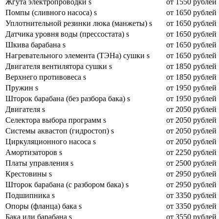
Жгута электропроводки s
от 1550 рублей
Помпы (сливного насоса) s
от 1650 рублей
Уплотнительной резинки люка (манжеты) s
от 1650 рублей
Датчика уровня воды (прессостата) s
от 1650 рублей
Шкива барабана s
от 1650 рублей
Нагревательного элемента (ТЭНа) сушки s
от 1650 рублей
Двигателя вентилятора сушки s
от 1850 рублей
Верхнего противовеса s
от 1850 рублей
Пружин s
от 1950 рублей
Шторок барабана (без разбора бака) s
от 1950 рублей
Двигателя s
от 2050 рублей
Селектора выбора программ s
от 2050 рублей
Системы аквастоп (гидростоп) s
от 2050 рублей
Циркуляционного насоса s
от 2050 рублей
Амортизаторов s
от 2250 рублей
Платы управления s
от 2500 рублей
Крестовины s
от 2950 рублей
Шторок барабана (с разбором бака) s
от 2950 рублей
Подшипника s
от 3350 рублей
Опоры (фланца) бака s
от 3350 рублей
Бака или барабана s
от 3550 рублей