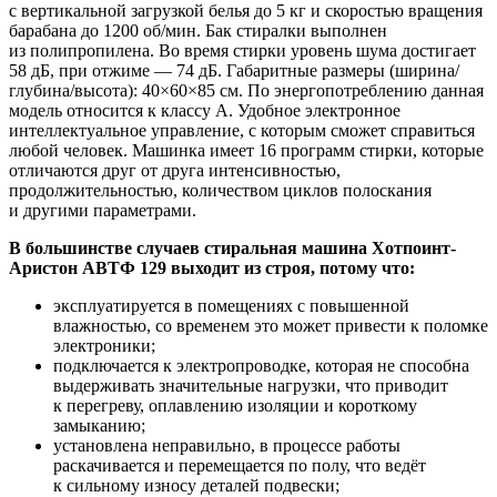
с вертикальной загрузкой белья до 5 кг и скоростью вращения
барабана до 1200 об/мин. Бак стиралки выполнен
из полипропилена. Во время стирки уровень шума достигает
58 дБ, при отжиме — 74 дБ. Габаритные размеры (ширина/
глубина/высота): 40×60×85 см. По энергопотреблению данная
модель относится к классу A. Удобное электронное
интеллектуальное управление, с которым сможет справиться
любой человек. Машинка имеет 16 программ стирки, которые
отличаются друг от друга интенсивностью,
продолжительностью, количеством циклов полоскания
и другими параметрами.
В большинстве случаев стиральная машина Хотпоинт-
Аристон АВТФ 129 выходит из строя, потому что:
эксплуатируется в помещениях с повышенной
влажностью, со временем это может привести к поломке
электроники;
подключается к электропроводке, которая не способна
выдерживать значительные нагрузки, что приводит
к перегреву, оплавлению изоляции и короткому
замыканию;
установлена неправильно, в процессе работы
раскачивается и перемещается по полу, что ведёт
к сильному износу деталей подвески;