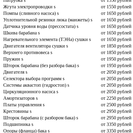
Патрубка s
от 1550 рублей
Жгута электропроводки s
от 1550 рублей
Помпы (сливного насоса) s
от 1650 рублей
Уплотнительной резинки люка (манжеты) s
от 1650 рублей
Датчика уровня воды (прессостата) s
от 1650 рублей
Шкива барабана s
от 1650 рублей
Нагревательного элемента (ТЭНа) сушки s
от 1650 рублей
Двигателя вентилятора сушки s
от 1850 рублей
Верхнего противовеса s
от 1850 рублей
Пружин s
от 1950 рублей
Шторок барабана (без разбора бака) s
от 1950 рублей
Двигателя s
от 2050 рублей
Селектора выбора программ s
от 2050 рублей
Системы аквастоп (гидростоп) s
от 2050 рублей
Циркуляционного насоса s
от 2050 рублей
Амортизаторов s
от 2250 рублей
Платы управления s
от 2500 рублей
Крестовины s
от 2950 рублей
Шторок барабана (с разбором бака) s
от 2950 рублей
Подшипника s
от 3350 рублей
Опоры (фланца) бака s
от 3350 рублей