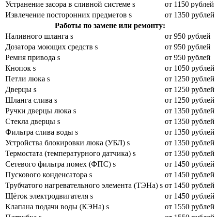
Устранение засора в сливной системе s
от 1150 рублей
Извлечение посторонних предметов s
от 1350 рублей
Работы по замене или ремонту:
Наливного шланга s
от 950 рублей
Дозатора моющих средств s
от 950 рублей
Ремня привода s
от 950 рублей
Кнопок s
от 1050 рублей
Петли люка s
от 1250 рублей
Дверцы s
от 1250 рублей
Шланга слива s
от 1250 рублей
Ручки дверцы люка s
от 1350 рублей
Стекла дверцы s
от 1350 рублей
Фильтра слива воды s
от 1350 рублей
Устройства блокировки люка (УБЛ) s
от 1350 рублей
Термостата (температурного датчика) s
от 1350 рублей
Сетевого фильтра помех (ФПС) s
от 1450 рублей
Пускового конденсатора s
от 1450 рублей
Трубчатого нагревательного элемента (ТЭНа) s
от 1450 рублей
Щёток электродвигателя s
от 1450 рублей
Клапана подачи воды (КЭНа) s
от 1550 рублей