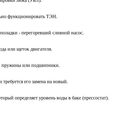
кировки люка (УБЛ).
ально функционировать ТЭН.
еполадки - перегоревший сливной насос.
ода или щеток двигателя.
ы, пружины или подшипники.
и требуется его замена на новый.
оторый определяет уровень воды в баке (прессостат).