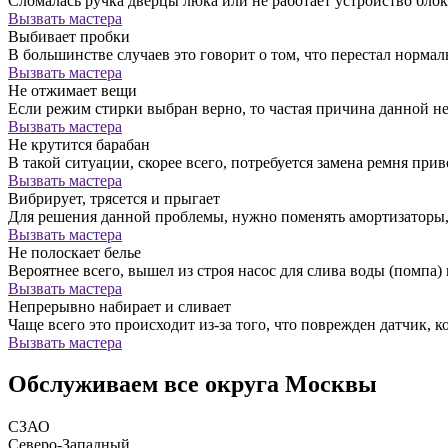
Сломалась ручка дверцы люка или не работает устройство бло
Вызвать мастера
Выбивает пробки
В большинстве случаев это говорит о том, что перестал норм
Вызвать мастера
Не отжимает вещи
Если режим стирки выбран верно, то частая причина данной н
Вызвать мастера
Не крутится барабан
В такой ситуации, скорее всего, потребуется замена ремня прив
Вызвать мастера
Вибрирует, трясется и прыгает
Для решения данной проблемы, нужно поменять амортизатор
Вызвать мастера
Не полоскает белье
Вероятнее всего, вышел из строя насос для слива воды (помпа) 
Вызвать мастера
Непрерывно набирает и сливает
Чаще всего это происходит из-за того, что поврежден датчик, к
Вызвать мастера
Обслуживаем все округа Москвы
СЗАО
Северо-Западный