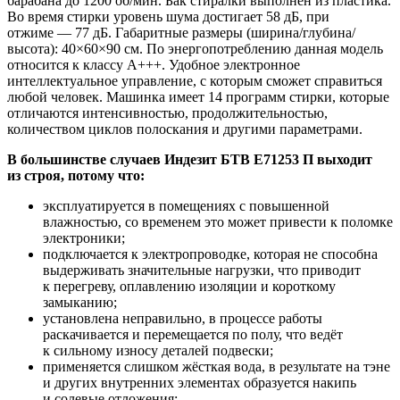
барабана до 1200 об/мин. Бак стиралки выполнен из пластика.
Во время стирки уровень шума достигает 58 дБ, при
отжиме — 77 дБ. Габаритные размеры (ширина/глубина/
высота): 40×60×90 см. По энергопотреблению данная модель
относится к классу A+++. Удобное электронное
интеллектуальное управление, с которым сможет справиться
любой человек. Машинка имеет 14 программ стирки, которые
отличаются интенсивностью, продолжительностью,
количеством циклов полоскания и другими параметрами.
В большинстве случаев Индезит БТВ Е71253 П выходит
из строя, потому что:
эксплуатируется в помещениях с повышенной
влажностью, со временем это может привести к поломке
электроники;
подключается к электропроводке, которая не способна
выдерживать значительные нагрузки, что приводит
к перегреву, оплавлению изоляции и короткому
замыканию;
установлена неправильно, в процессе работы
раскачивается и перемещается по полу, что ведёт
к сильному износу деталей подвески;
применяется слишком жёсткая вода, в результате на тэне
и других внутренних элементах образуется накипь
и солевые отложения;