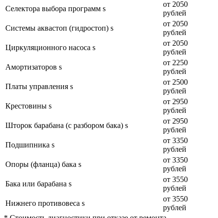
от 2050
Селектора выбора программ s
рублей
от 2050
Системы аквастоп (гидростоп) s
рублей
от 2050
Циркуляционного насоса s
рублей
от 2250
Амортизаторов s
рублей
от 2500
Платы управления s
рублей
от 2950
Крестовины s
рублей
от 2950
Шторок барабана (с разбором бака) s
рублей
от 3350
Подшипника s
рублей
от 3350
Опоры (фланца) бака s
рублей
от 3550
Бака или барабана s
рублей
от 3550
Нижнего противовеса s
рублей
* Стоимость диагностики при отказе от ремонта —