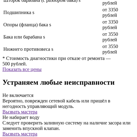
Шторок барабана (с разбором бака) s
рублей
от 3350
Подшипника s
рублей
от 3350
Опоры (фланца) бака s
рублей
от 3550
Бака или барабана s
рублей
от 3550
Нижнего противовеса s
рублей
* Стоимость диагностики при отказе от ремонта —
500 рублей.
Показать все цены
Устраняем любые неисправности
Не включается
Вероятно, поврежден сетевой кабель или пришёл в
негодность управляющий модуль.
Вызвать мастера
Не набирает воду
Следует проверить заливную систему на наличие засора или
заменить впускной клапан.
Вызвать мастера