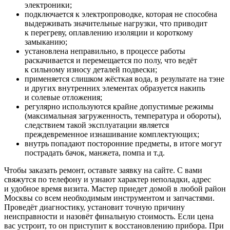
электроники;
подключается к электропроводке, которая не способна
выдерживать значительные нагрузки, что приводит
к перегреву, оплавлению изоляции и короткому
замыканию;
установлена неправильно, в процессе работы
раскачивается и перемещается по полу, что ведёт
к сильному износу деталей подвески;
применяется слишком жёсткая вода, в результате на тэне
и других внутренних элементах образуется накипь
и солевые отложения;
регулярно используются крайне допустимые режимы
(максимальная загруженность, температура и обороты),
следствием такой эксплуатации является
преждевременное изнашивание комплектующих;
внутрь попадают посторонние предметы, в итоге могут
пострадать бачок, манжета, помпа и т.д.
Чтобы заказать ремонт, оставьте заявку на сайте. С вами
свяжутся по телефону и узнают характер неполадки, адрес
и удобное время визита. Мастер приедет домой в любой район
Москвы со всем необходимым инструментом и запчастями.
Проведёт диагностику, установит точную причину
неисправности и назовёт финальную стоимость. Если цена
вас устроит, то он приступит к восстановлению прибора. При