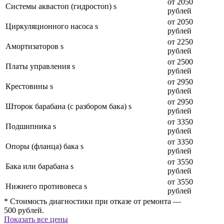
от 2050
Системы аквастоп (гидростоп) s
рублей
от 2050
Циркуляционного насоса s
рублей
от 2250
Амортизаторов s
рублей
от 2500
Платы управления s
рублей
от 2950
Крестовины s
рублей
от 2950
Шторок барабана (с разбором бака) s
рублей
от 3350
Подшипника s
рублей
от 3350
Опоры (фланца) бака s
рублей
от 3550
Бака или барабана s
рублей
от 3550
Нижнего противовеса s
рублей
* Стоимость диагностики при отказе от ремонта —
500 рублей.
Показать все цены