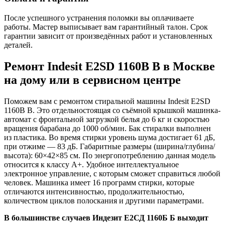
После успешного устранения поломки вы оплачиваете
работы. Мастер выписывает вам гарантийный талон. Срок
гарантии зависит от произведённых работ и установленных
деталей.
Ремонт Indesit E2SD 1160B B в Москве
на дому или в сервисном центре
Поможем вам с ремонтом стиральной машины Indesit E2SD
1160B B. Это отдельностоящая со съёмной крышкой машинка-
автомат с фронтальной загрузкой белья до 6 кг и скоростью
вращения барабана до 1000 об/мин. Бак стиралки выполнен
из пластика. Во время стирки уровень шума достигает 61 дБ,
при отжиме — 83 дБ. Габаритные размеры (ширина/глубина/
высота): 60×42×85 см. По энергопотреблению данная модель
относится к классу A+. Удобное интеллектуальное
электронное управление, с которым сможет справиться любой
человек. Машинка имеет 16 программ стирки, которые
отличаются интенсивностью, продолжительностью,
количеством циклов полоскания и другими параметрами.
В большинстве случаев Индезит Е2СД 1160Б Б выходит