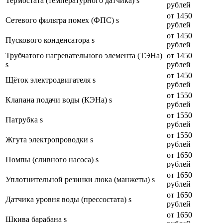
Термостата (температурного датчика) s
рублей
от 1450
Сетевого фильтра помех (ФПС) s
рублей
от 1450
Пускового конденсатора s
рублей
Трубчатого нагревательного элемента (ТЭНа)
от 1450
s
рублей
от 1450
Щёток электродвигателя s
рублей
от 1550
Клапана подачи воды (КЭНа) s
рублей
от 1550
Патрубка s
рублей
от 1550
Жгута электропроводки s
рублей
от 1650
Помпы (сливного насоса) s
рублей
от 1650
Уплотнительной резинки люка (манжеты) s
рублей
от 1650
Датчика уровня воды (прессостата) s
рублей
от 1650
Шкива барабана s