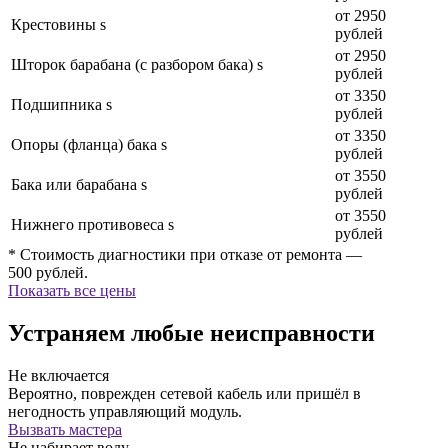
от 2950
Крестовины s
рублей
от 2950
Шторок барабана (с разбором бака) s
рублей
от 3350
Подшипника s
рублей
от 3350
Опоры (фланца) бака s
рублей
от 3550
Бака или барабана s
рублей
от 3550
Нижнего противовеса s
рублей
* Стоимость диагностики при отказе от ремонта —
500 рублей.
Показать все цены
Устраняем любые неисправности
Не включается
Вероятно, поврежден сетевой кабель или пришёл в
негодность управляющий модуль.
Вызвать мастера
Не набирает воду