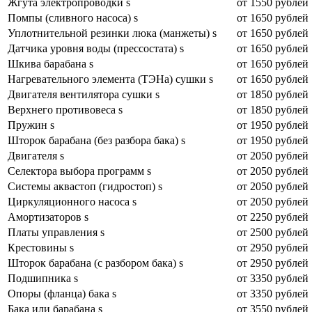
Жгута электропроводки s
от 1550 рублей
Помпы (сливного насоса) s
от 1650 рублей
Уплотнительной резинки люка (манжеты) s
от 1650 рублей
Датчика уровня воды (прессостата) s
от 1650 рублей
Шкива барабана s
от 1650 рублей
Нагревательного элемента (ТЭНа) сушки s
от 1650 рублей
Двигателя вентилятора сушки s
от 1850 рублей
Верхнего противовеса s
от 1850 рублей
Пружин s
от 1950 рублей
Шторок барабана (без разбора бака) s
от 1950 рублей
Двигателя s
от 2050 рублей
Селектора выбора программ s
от 2050 рублей
Системы аквастоп (гидростоп) s
от 2050 рублей
Циркуляционного насоса s
от 2050 рублей
Амортизаторов s
от 2250 рублей
Платы управления s
от 2500 рублей
Крестовины s
от 2950 рублей
Шторок барабана (с разбором бака) s
от 2950 рублей
Подшипника s
от 3350 рублей
Опоры (фланца) бака s
от 3350 рублей
Бака или барабана s
от 3550 рублей