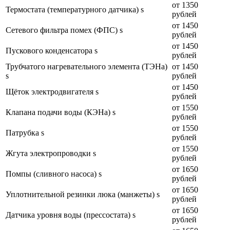
от 1350
Термостата (температурного датчика) s
рублей
от 1450
Сетевого фильтра помех (ФПС) s
рублей
от 1450
Пускового конденсатора s
рублей
Трубчатого нагревательного элемента (ТЭНа)
от 1450
s
рублей
от 1450
Щёток электродвигателя s
рублей
от 1550
Клапана подачи воды (КЭНа) s
рублей
от 1550
Патрубка s
рублей
от 1550
Жгута электропроводки s
рублей
от 1650
Помпы (сливного насоса) s
рублей
от 1650
Уплотнительной резинки люка (манжеты) s
рублей
от 1650
Датчика уровня воды (прессостата) s
рублей