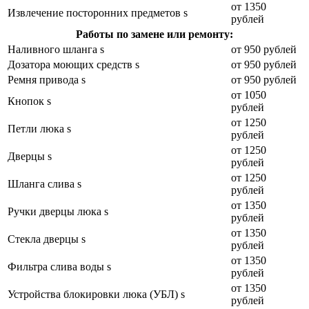
от 1350
Извлечение посторонних предметов s
рублей
Работы по замене или ремонту:
Наливного шланга s
от 950 рублей
Дозатора моющих средств s
от 950 рублей
Ремня привода s
от 950 рублей
от 1050
Кнопок s
рублей
от 1250
Петли люка s
рублей
от 1250
Дверцы s
рублей
от 1250
Шланга слива s
рублей
от 1350
Ручки дверцы люка s
рублей
от 1350
Стекла дверцы s
рублей
от 1350
Фильтра слива воды s
рублей
от 1350
Устройства блокировки люка (УБЛ) s
рублей