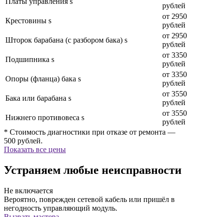
Платы управления s
рублей
от 2950
Крестовины s
рублей
от 2950
Шторок барабана (с разбором бака) s
рублей
от 3350
Подшипника s
рублей
от 3350
Опоры (фланца) бака s
рублей
от 3550
Бака или барабана s
рублей
от 3550
Нижнего противовеса s
рублей
* Стоимость диагностики при отказе от ремонта —
500 рублей.
Показать все цены
Устраняем любые неисправности
Не включается
Вероятно, поврежден сетевой кабель или пришёл в
негодность управляющий модуль.
Вызвать мастера