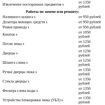
от 1350
Извлечение посторонних предметов s
рублей
Работы по замене или ремонту:
Наливного шланга s
от 950 рублей
Дозатора моющих средств s
от 950 рублей
Ремня привода s
от 950 рублей
от 1050
Кнопок s
рублей
от 1250
Петли люка s
рублей
от 1250
Дверцы s
рублей
от 1250
Шланга слива s
рублей
от 1350
Ручки дверцы люка s
рублей
от 1350
Стекла дверцы s
рублей
от 1350
Фильтра слива воды s
рублей
от 1350
Устройства блокировки люка (УБЛ) s
рублей