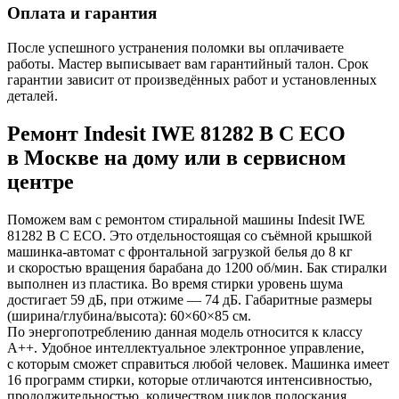
Оплата и гарантия
После успешного устранения поломки вы оплачиваете
работы. Мастер выписывает вам гарантийный талон. Срок
гарантии зависит от произведённых работ и установленных
деталей.
Ремонт Indesit IWE 81282 B C ECO
в Москве на дому или в сервисном
центре
Поможем вам с ремонтом стиральной машины Indesit IWE
81282 B C ECO. Это отдельностоящая со съёмной крышкой
машинка-автомат с фронтальной загрузкой белья до 8 кг
и скоростью вращения барабана до 1200 об/мин. Бак стиралки
выполнен из пластика. Во время стирки уровень шума
достигает 59 дБ, при отжиме — 74 дБ. Габаритные размеры
(ширина/глубина/высота): 60×60×85 см.
По энергопотреблению данная модель относится к классу
A++. Удобное интеллектуальное электронное управление,
с которым сможет справиться любой человек. Машинка имеет
16 программ стирки, которые отличаются интенсивностью,
продолжительностью, количеством циклов полоскания