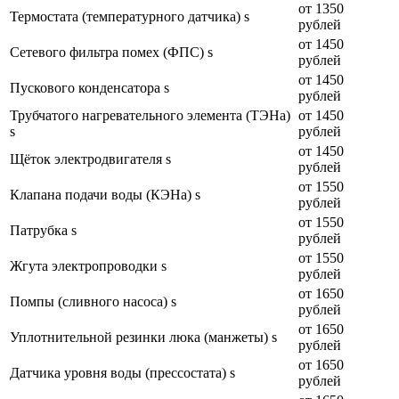
от 1350
Термостата (температурного датчика) s
рублей
от 1450
Сетевого фильтра помех (ФПС) s
рублей
от 1450
Пускового конденсатора s
рублей
Трубчатого нагревательного элемента (ТЭНа)
от 1450
s
рублей
от 1450
Щёток электродвигателя s
рублей
от 1550
Клапана подачи воды (КЭНа) s
рублей
от 1550
Патрубка s
рублей
от 1550
Жгута электропроводки s
рублей
от 1650
Помпы (сливного насоса) s
рублей
от 1650
Уплотнительной резинки люка (манжеты) s
рублей
от 1650
Датчика уровня воды (прессостата) s
рублей