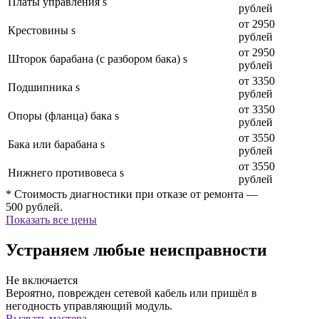
Платы управления s
рублей
от 2950
Крестовины s
рублей
от 2950
Шторок барабана (с разбором бака) s
рублей
от 3350
Подшипника s
рублей
от 3350
Опоры (фланца) бака s
рублей
от 3550
Бака или барабана s
рублей
от 3550
Нижнего противовеса s
рублей
* Стоимость диагностики при отказе от ремонта —
500 рублей.
Показать все цены
Устраняем любые неисправности
Не включается
Вероятно, поврежден сетевой кабель или пришёл в
негодность управляющий модуль.
Вызвать мастера