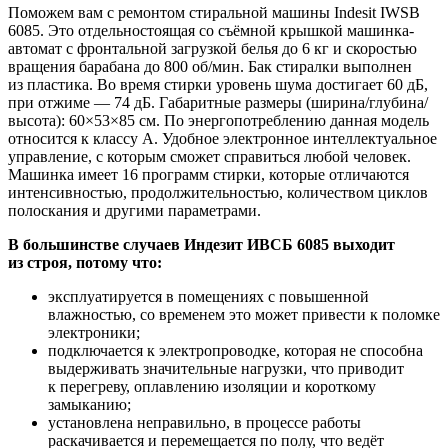
Поможем вам с ремонтом стиральной машины Indesit IWSB
6085. Это отдельностоящая со съёмной крышкой машинка-
автомат с фронтальной загрузкой белья до 6 кг и скоростью
вращения барабана до 800 об/мин. Бак стиралки выполнен
из пластика. Во время стирки уровень шума достигает 60 дБ,
при отжиме — 74 дБ. Габаритные размеры (ширина/глубина/
высота): 60×53×85 см. По энергопотреблению данная модель
относится к классу A. Удобное электронное интеллектуальное
управление, с которым сможет справиться любой человек.
Машинка имеет 16 программ стирки, которые отличаются
интенсивностью, продолжительностью, количеством циклов
полоскания и другими параметрами.
В большинстве случаев Индезит ИВСБ 6085 выходит
из строя, потому что:
эксплуатируется в помещениях с повышенной
влажностью, со временем это может привести к поломке
электроники;
подключается к электропроводке, которая не способна
выдерживать значительные нагрузки, что приводит
к перегреву, оплавлению изоляции и короткому
замыканию;
установлена неправильно, в процессе работы
раскачивается и перемещается по полу, что ведёт