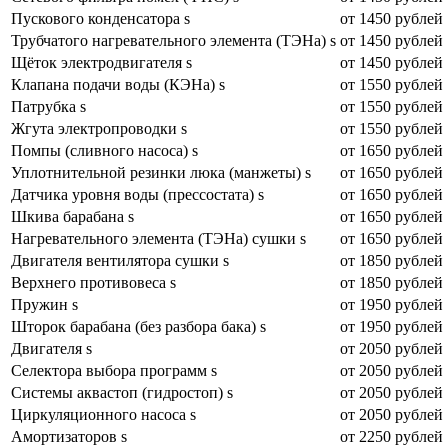
Пускового конденсатора s
от 1450 рублей
Трубчатого нагревательного элемента (ТЭНа) s
от 1450 рублей
Щёток электродвигателя s
от 1450 рублей
Клапана подачи воды (КЭНа) s
от 1550 рублей
Патрубка s
от 1550 рублей
Жгута электропроводки s
от 1550 рублей
Помпы (сливного насоса) s
от 1650 рублей
Уплотнительной резинки люка (манжеты) s
от 1650 рублей
Датчика уровня воды (прессостата) s
от 1650 рублей
Шкива барабана s
от 1650 рублей
Нагревательного элемента (ТЭНа) сушки s
от 1650 рублей
Двигателя вентилятора сушки s
от 1850 рублей
Верхнего противовеса s
от 1850 рублей
Пружин s
от 1950 рублей
Шторок барабана (без разбора бака) s
от 1950 рублей
Двигателя s
от 2050 рублей
Селектора выбора программ s
от 2050 рублей
Системы аквастоп (гидростоп) s
от 2050 рублей
Циркуляционного насоса s
от 2050 рублей
Амортизаторов s
от 2250 рублей