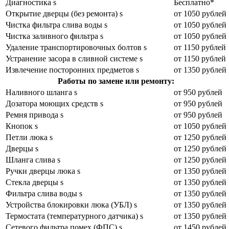
Диагностика s
Бесплатно*
Открытие дверцы (без ремонта) s
от 1050 рублей
Чистка фильтра слива воды s
от 1050 рублей
Чистка заливного фильтра s
от 1050 рублей
Удаление транспортировочных болтов s
от 1150 рублей
Устранение засора в сливной системе s
от 1150 рублей
Извлечение посторонних предметов s
от 1350 рублей
Работы по замене или ремонту:
Наливного шланга s
от 950 рублей
Дозатора моющих средств s
от 950 рублей
Ремня привода s
от 950 рублей
Кнопок s
от 1050 рублей
Петли люка s
от 1250 рублей
Дверцы s
от 1250 рублей
Шланга слива s
от 1250 рублей
Ручки дверцы люка s
от 1350 рублей
Стекла дверцы s
от 1350 рублей
Фильтра слива воды s
от 1350 рублей
Устройства блокировки люка (УБЛ) s
от 1350 рублей
Термостата (температурного датчика) s
от 1350 рублей
Сетевого фильтра помех (ФПС) s
от 1450 рублей