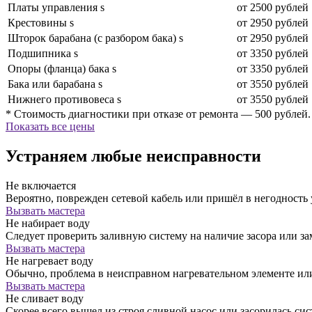
Платы управления s
от 2500 рублей
Крестовины s
от 2950 рублей
Шторок барабана (с разбором бака) s
от 2950 рублей
Подшипника s
от 3350 рублей
Опоры (фланца) бака s
от 3350 рублей
Бака или барабана s
от 3550 рублей
Нижнего противовеса s
от 3550 рублей
* Стоимость диагностики при отказе от ремонта — 500 рублей.
Показать все цены
Устраняем любые неисправности
Не включается
Вероятно, поврежден сетевой кабель или пришёл в негодность
Вызвать мастера
Не набирает воду
Следует проверить заливную систему на наличие засора или за
Вызвать мастера
Не нагревает воду
Обычно, проблема в неисправном нагревательном элементе ил
Вызвать мастера
Не сливает воду
Скорее всего вышел из строя сливной насос или засорилась сис