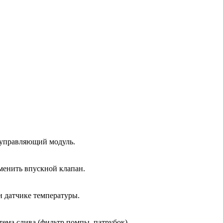
 управляющий модуль.
менить впускной клапан.
и датчике температуры.
тема слива (фильтр помпы, патрубок).