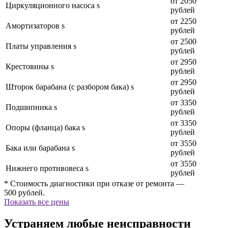
от 2050
Циркуляционного насоса s
рублей
от 2250
Амортизаторов s
рублей
от 2500
Платы управления s
рублей
от 2950
Крестовины s
рублей
от 2950
Шторок барабана (с разбором бака) s
рублей
от 3350
Подшипника s
рублей
от 3350
Опоры (фланца) бака s
рублей
от 3550
Бака или барабана s
рублей
от 3550
Нижнего противовеса s
рублей
* Стоимость диагностики при отказе от ремонта —
500 рублей.
Показать все цены
Устраняем любые неисправности