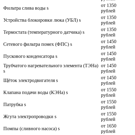
от 1350
Фильтра слива воды s
рублей
от 1350
Устройства блокировки люка (УБЛ) s
рублей
от 1350
Термостата (температурного датчика) s
рублей
от 1450
Сетевого фильтра помех (ФПС) s
рублей
от 1450
Пускового конденсатора s
рублей
Трубчатого нагревательного элемента (ТЭНа)
от 1450
s
рублей
от 1450
Щёток электродвигателя s
рублей
от 1550
Клапана подачи воды (КЭНа) s
рублей
от 1550
Патрубка s
рублей
от 1550
Жгута электропроводки s
рублей
от 1650
Помпы (сливного насоса) s
рублей