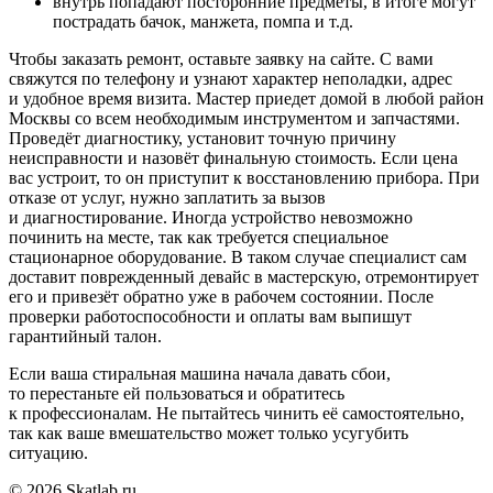
внутрь попадают посторонние предметы, в итоге могут
пострадать бачок, манжета, помпа и т.д.
Чтобы заказать ремонт, оставьте заявку на сайте. С вами
свяжутся по телефону и узнают характер неполадки, адрес
и удобное время визита. Мастер приедет домой в любой район
Москвы со всем необходимым инструментом и запчастями.
Проведёт диагностику, установит точную причину
неисправности и назовёт финальную стоимость. Если цена
вас устроит, то он приступит к восстановлению прибора. При
отказе от услуг, нужно заплатить за вызов
и диагностирование. Иногда устройство невозможно
починить на месте, так как требуется специальное
стационарное оборудование. В таком случае специалист сам
доставит поврежденный девайс в мастерскую, отремонтирует
его и привезёт обратно уже в рабочем состоянии. После
проверки работоспособности и оплаты вам выпишут
гарантийный талон.
Если ваша стиральная машина начала давать сбои,
то перестаньте ей пользоваться и обратитесь
к профессионалам. Не пытайтесь чинить её самостоятельно,
так как ваше вмешательство может только усугубить
ситуацию.
© 2026 Skatlab.ru