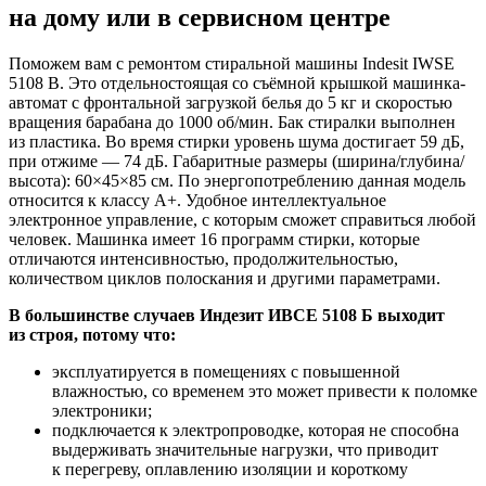
на дому или в сервисном центре
Поможем вам с ремонтом стиральной машины Indesit IWSE
5108 B. Это отдельностоящая со съёмной крышкой машинка-
автомат с фронтальной загрузкой белья до 5 кг и скоростью
вращения барабана до 1000 об/мин. Бак стиралки выполнен
из пластика. Во время стирки уровень шума достигает 59 дБ,
при отжиме — 74 дБ. Габаритные размеры (ширина/глубина/
высота): 60×45×85 см. По энергопотреблению данная модель
относится к классу A+. Удобное интеллектуальное
электронное управление, с которым сможет справиться любой
человек. Машинка имеет 16 программ стирки, которые
отличаются интенсивностью, продолжительностью,
количеством циклов полоскания и другими параметрами.
В большинстве случаев Индезит ИВСЕ 5108 Б выходит
из строя, потому что:
эксплуатируется в помещениях с повышенной
влажностью, со временем это может привести к поломке
электроники;
подключается к электропроводке, которая не способна
выдерживать значительные нагрузки, что приводит
к перегреву, оплавлению изоляции и короткому