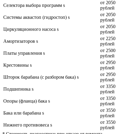
от 2050
Селектора выбора программ s
рублей
от 2050
Системы аквастоп (гидростоп) s
рублей
от 2050
Циркуляционного насоса s
рублей
от 2250
Амортизаторов s
рублей
от 2500
Платы управления s
рублей
от 2950
Крестовины s
рублей
от 2950
Шторок барабана (с разбором бака) s
рублей
от 3350
Подшипника s
рублей
от 3350
Опоры (фланца) бака s
рублей
от 3550
Бака или барабана s
рублей
от 3550
Нижнего противовеса s
рублей
* Стоимость диагностики при отказе от ремонта —