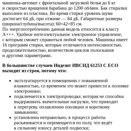
машинка-автомат с фронтальной загрузкой белья до 6 кг
и скоростью вращения барабана до 1200 об/мин. Бак стиралки
выполнен из пластика. Во время стирки уровень шума
достигает 64 дБ, при отжиме — 84 дБ. Габаритные размеры
(ширина/глубина/высота): 60×42×85 см.
По энергопотреблению данная модель относится к классу
A+++. Удобное интеллектуальное электронное управление,
с которым сможет справиться любой человек. Машинка имеет
16 программ стирки, которые отличаются интенсивностью,
продолжительностью, количеством циклов полоскания
и другими параметрами.
В большинстве случаев Индезит ИВСНД 61253 С ЕСО
выходит из строя, потому что:
эксплуатируется в помещениях с повышенной
влажностью, со временем это может привести к поломке
электроники;
подключается к электропроводке, которая не способна
выдерживать значительные нагрузки, что приводит
к перегреву, оплавлению изоляции и короткому
замыканию;
установлена неправильно, в процессе работы
раскачивается и перемещается по полу, что ведёт
к сильному износу деталей подвески;