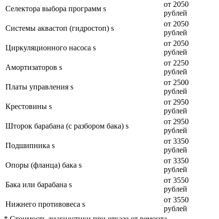
от 2050
Селектора выбора программ s
рублей
от 2050
Системы аквастоп (гидростоп) s
рублей
от 2050
Циркуляционного насоса s
рублей
от 2250
Амортизаторов s
рублей
от 2500
Платы управления s
рублей
от 2950
Крестовины s
рублей
от 2950
Шторок барабана (с разбором бака) s
рублей
от 3350
Подшипника s
рублей
от 3350
Опоры (фланца) бака s
рублей
от 3550
Бака или барабана s
рублей
от 3550
Нижнего противовеса s
рублей
* Стоимость диагностики при отказе от ремонта —