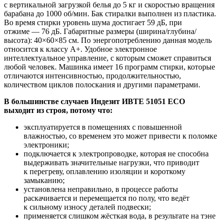
с вертикальной загрузкой белья до 5 кг и скоростью вращения
барабана до 1000 об/мин. Бак стиралки выполнен из пластика.
Во время стирки уровень шума достигает 59 дБ, при
отжиме — 76 дБ. Габаритные размеры (ширина/глубина/
высота): 40×60×85 см. По энергопотреблению данная модель
относится к классу A+. Удобное электронное
интеллектуальное управление, с которым сможет справиться
любой человек. Машинка имеет 16 программ стирки, которые
отличаются интенсивностью, продолжительностью,
количеством циклов полоскания и другими параметрами.
В большинстве случаев Индезит ИВТЕ 51051 ЕСО
выходит из строя, потому что:
эксплуатируется в помещениях с повышенной
влажностью, со временем это может привести к поломке
электроники;
подключается к электропроводке, которая не способна
выдерживать значительные нагрузки, что приводит
к перегреву, оплавлению изоляции и короткому
замыканию;
установлена неправильно, в процессе работы
раскачивается и перемещается по полу, что ведёт
к сильному износу деталей подвески;
применяется слишком жёсткая вода, в результате на тэне