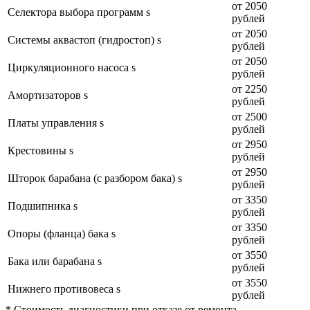
от 2050
Селектора выбора программ s
рублей
от 2050
Системы аквастоп (гидростоп) s
рублей
от 2050
Циркуляционного насоса s
рублей
от 2250
Амортизаторов s
рублей
от 2500
Платы управления s
рублей
от 2950
Крестовины s
рублей
от 2950
Шторок барабана (с разбором бака) s
рублей
от 3350
Подшипника s
рублей
от 3350
Опоры (фланца) бака s
рублей
от 3550
Бака или барабана s
рублей
от 3550
Нижнего противовеса s
рублей
* Стоимость диагностики при отказе от ремонта —