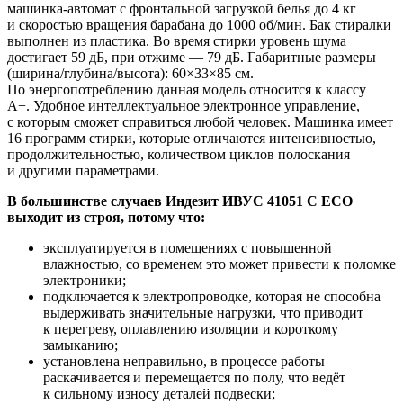
машинка-автомат с фронтальной загрузкой белья до 4 кг
и скоростью вращения барабана до 1000 об/мин. Бак стиралки
выполнен из пластика. Во время стирки уровень шума
достигает 59 дБ, при отжиме — 79 дБ. Габаритные размеры
(ширина/глубина/высота): 60×33×85 см.
По энергопотреблению данная модель относится к классу
A+. Удобное интеллектуальное электронное управление,
с которым сможет справиться любой человек. Машинка имеет
16 программ стирки, которые отличаются интенсивностью,
продолжительностью, количеством циклов полоскания
и другими параметрами.
В большинстве случаев Индезит ИВУС 41051 С ЕСО
выходит из строя, потому что:
эксплуатируется в помещениях с повышенной
влажностью, со временем это может привести к поломке
электроники;
подключается к электропроводке, которая не способна
выдерживать значительные нагрузки, что приводит
к перегреву, оплавлению изоляции и короткому
замыканию;
установлена неправильно, в процессе работы
раскачивается и перемещается по полу, что ведёт
к сильному износу деталей подвески;