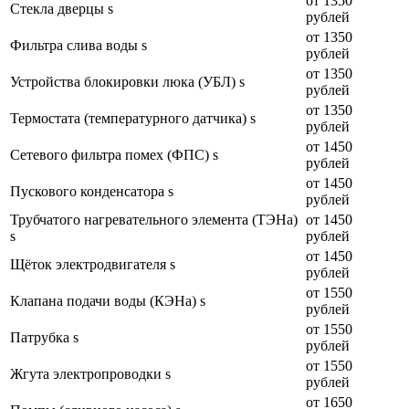
от 1350
Стекла дверцы s
рублей
от 1350
Фильтра слива воды s
рублей
от 1350
Устройства блокировки люка (УБЛ) s
рублей
от 1350
Термостата (температурного датчика) s
рублей
от 1450
Сетевого фильтра помех (ФПС) s
рублей
от 1450
Пускового конденсатора s
рублей
Трубчатого нагревательного элемента (ТЭНа)
от 1450
s
рублей
от 1450
Щёток электродвигателя s
рублей
от 1550
Клапана подачи воды (КЭНа) s
рублей
от 1550
Патрубка s
рублей
от 1550
Жгута электропроводки s
рублей
от 1650