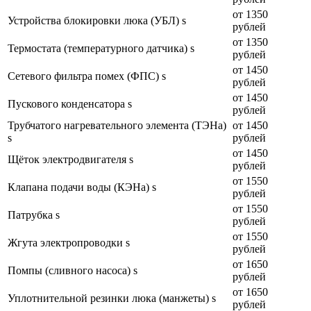
от 1350
Устройства блокировки люка (УБЛ) s
рублей
от 1350
Термостата (температурного датчика) s
рублей
от 1450
Сетевого фильтра помех (ФПС) s
рублей
от 1450
Пускового конденсатора s
рублей
Трубчатого нагревательного элемента (ТЭНа)
от 1450
s
рублей
от 1450
Щёток электродвигателя s
рублей
от 1550
Клапана подачи воды (КЭНа) s
рублей
от 1550
Патрубка s
рублей
от 1550
Жгута электропроводки s
рублей
от 1650
Помпы (сливного насоса) s
рублей
от 1650
Уплотнительной резинки люка (манжеты) s
рублей