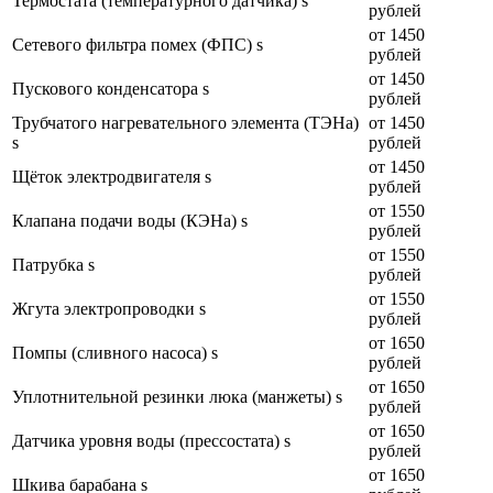
Термостата (температурного датчика) s
рублей
от 1450
Сетевого фильтра помех (ФПС) s
рублей
от 1450
Пускового конденсатора s
рублей
Трубчатого нагревательного элемента (ТЭНа)
от 1450
s
рублей
от 1450
Щёток электродвигателя s
рублей
от 1550
Клапана подачи воды (КЭНа) s
рублей
от 1550
Патрубка s
рублей
от 1550
Жгута электропроводки s
рублей
от 1650
Помпы (сливного насоса) s
рублей
от 1650
Уплотнительной резинки люка (манжеты) s
рублей
от 1650
Датчика уровня воды (прессостата) s
рублей
от 1650
Шкива барабана s