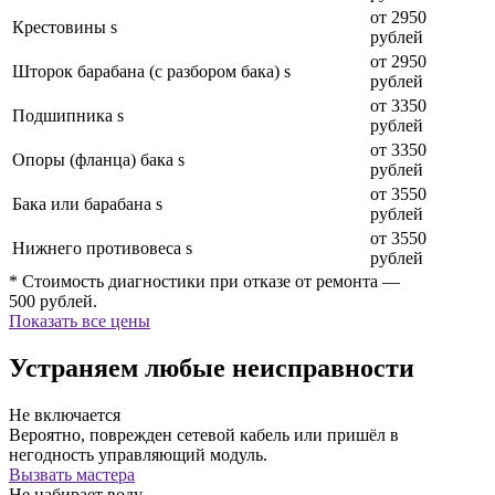
от 2950
Крестовины s
рублей
от 2950
Шторок барабана (с разбором бака) s
рублей
от 3350
Подшипника s
рублей
от 3350
Опоры (фланца) бака s
рублей
от 3550
Бака или барабана s
рублей
от 3550
Нижнего противовеса s
рублей
* Стоимость диагностики при отказе от ремонта —
500 рублей.
Показать все цены
Устраняем любые неисправности
Не включается
Вероятно, поврежден сетевой кабель или пришёл в
негодность управляющий модуль.
Вызвать мастера
Не набирает воду