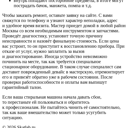
внутрь попадают посторонние предметы, в итоге могут
пострадать бачок, манжета, помпа и т.д.
Чтобы заказать ремонт, оставьте заявку на сайте. С вами
свяжутся по телефону и узнают характер неполадки, адрес
и удобное время визита. Мастер приедет домой в любой район
Москвы со всем необходимым инструментом и запчастями.
Проведёт диагностику, установит точную причину
неисправности и назовёт финальную стоимость. Если цена
вас устроит, то он приступит к восстановлению прибора. При
отказе от услуг, нужно заплатить за вызов
и диагностирование. Иногда устройство невозможно
починить на месте, так как требуется специальное
стационарное оборудование. В таком случае специалист сам
доставит поврежденный девайс в мастерскую, отремонтирует
его и привезёт обратно уже в рабочем состоянии. После
проверки работоспособности и оплаты вам выпишут
гарантийный талон.
Если ваша стиральная машина начала давать сбои,
то перестаньте ей пользоваться и обратитесь
к профессионалам. Не пытайтесь чинить её самостоятельно,
так как ваше вмешательство может только усугубить
ситуацию.
© 2026 Skatlab.ru