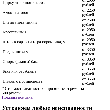
от 2050
Циркуляционного насоса s
рублей
от 2250
Амортизаторов s
рублей
от 2500
Платы управления s
рублей
от 2950
Крестовины s
рублей
от 2950
Шторок барабана (с разбором бака) s
рублей
от 3350
Подшипника s
рублей
от 3350
Опоры (фланца) бака s
рублей
от 3550
Бака или барабана s
рублей
от 3550
Нижнего противовеса s
рублей
* Стоимость диагностики при отказе от ремонта —
500 рублей.
Показать все цены
Устраняем любые неисправности