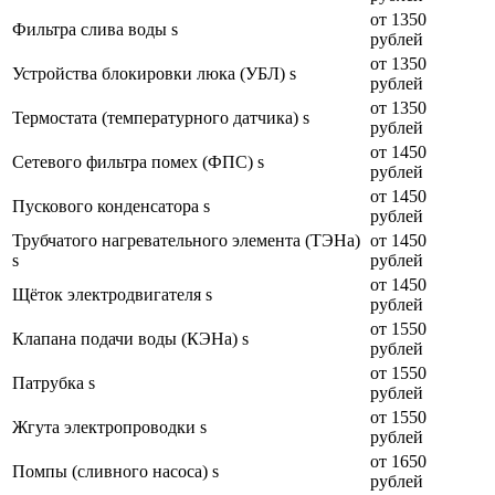
от 1350
Фильтра слива воды s
рублей
от 1350
Устройства блокировки люка (УБЛ) s
рублей
от 1350
Термостата (температурного датчика) s
рублей
от 1450
Сетевого фильтра помех (ФПС) s
рублей
от 1450
Пускового конденсатора s
рублей
Трубчатого нагревательного элемента (ТЭНа)
от 1450
s
рублей
от 1450
Щёток электродвигателя s
рублей
от 1550
Клапана подачи воды (КЭНа) s
рублей
от 1550
Патрубка s
рублей
от 1550
Жгута электропроводки s
рублей
от 1650
Помпы (сливного насоса) s
рублей