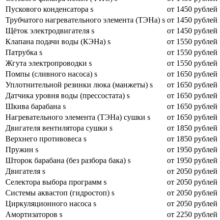
Пускового конденсатора s
от 1450 рублей
Трубчатого нагревательного элемента (ТЭНа) s
от 1450 рублей
Щёток электродвигателя s
от 1450 рублей
Клапана подачи воды (КЭНа) s
от 1550 рублей
Патрубка s
от 1550 рублей
Жгута электропроводки s
от 1550 рублей
Помпы (сливного насоса) s
от 1650 рублей
Уплотнительной резинки люка (манжеты) s
от 1650 рублей
Датчика уровня воды (прессостата) s
от 1650 рублей
Шкива барабана s
от 1650 рублей
Нагревательного элемента (ТЭНа) сушки s
от 1650 рублей
Двигателя вентилятора сушки s
от 1850 рублей
Верхнего противовеса s
от 1850 рублей
Пружин s
от 1950 рублей
Шторок барабана (без разбора бака) s
от 1950 рублей
Двигателя s
от 2050 рублей
Селектора выбора программ s
от 2050 рублей
Системы аквастоп (гидростоп) s
от 2050 рублей
Циркуляционного насоса s
от 2050 рублей
Амортизаторов s
от 2250 рублей