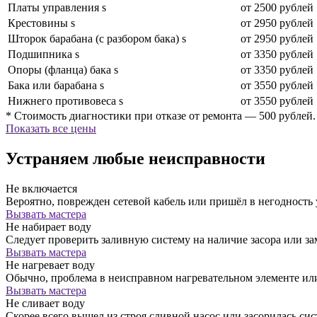
Платы управления s
от 2500 рублей
Крестовины s
от 2950 рублей
Шторок барабана (с разбором бака) s
от 2950 рублей
Подшипника s
от 3350 рублей
Опоры (фланца) бака s
от 3350 рублей
Бака или барабана s
от 3550 рублей
Нижнего противовеса s
от 3550 рублей
* Стоимость диагностики при отказе от ремонта — 500 рублей.
Показать все цены
Устраняем любые неисправности
Не включается
Вероятно, поврежден сетевой кабель или пришёл в негодность
Вызвать мастера
Не набирает воду
Следует проверить заливную систему на наличие засора или за
Вызвать мастера
Не нагревает воду
Обычно, проблема в неисправном нагревательном элементе ил
Вызвать мастера
Не сливает воду
Скорее всего вышел из строя сливной насос или засорилась сис