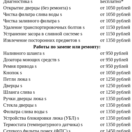
Диагностика s
Бесплатно*
Открытие дверцы (без ремонта) s
от 1050 рублей
Чистка фильтра слива воды s
от 1050 рублей
Чистка заливного фильтра s
от 1050 рублей
Удаление транспортировочных болтов s
от 1150 рублей
Устранение засора в сливной системе s
от 1150 рублей
Извлечение посторонних предметов s
от 1350 рублей
Работы по замене или ремонту:
Наливного шланга s
от 950 рублей
Дозатора моющих средств s
от 950 рублей
Ремня привода s
от 950 рублей
Кнопок s
от 1050 рублей
Петли люка s
от 1250 рублей
Дверцы s
от 1250 рублей
Шланга слива s
от 1250 рублей
Ручки дверцы люка s
от 1350 рублей
Стекла дверцы s
от 1350 рублей
Фильтра слива воды s
от 1350 рублей
Устройства блокировки люка (УБЛ) s
от 1350 рублей
Термостата (температурного датчика) s
от 1350 рублей
Сетевого фильтра помех (ФПС) s
от 1450 рублей