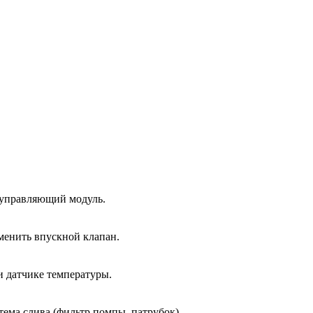
 управляющий модуль.
менить впускной клапан.
и датчике температуры.
тема слива (фильтр помпы, патрубок).