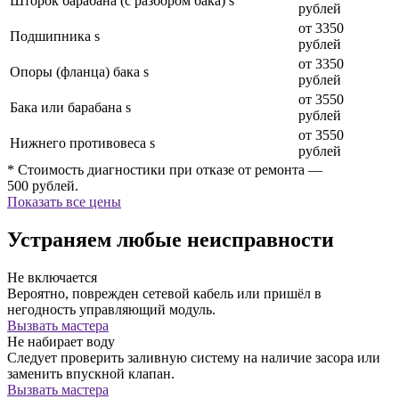
Шторок барабана (с разбором бака) s
рублей
от 3350
Подшипника s
рублей
от 3350
Опоры (фланца) бака s
рублей
от 3550
Бака или барабана s
рублей
от 3550
Нижнего противовеса s
рублей
* Стоимость диагностики при отказе от ремонта —
500 рублей.
Показать все цены
Устраняем любые неисправности
Не включается
Вероятно, поврежден сетевой кабель или пришёл в
негодность управляющий модуль.
Вызвать мастера
Не набирает воду
Следует проверить заливную систему на наличие засора или
заменить впускной клапан.
Вызвать мастера