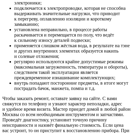
электроники;
подключается к электропроводке, которая не способна
выдерживать значительные нагрузки, что приводит
к перегреву, оплавлению изоляции и короткому
замыканию;
установлена неправильно, в процессе работы
раскачивается и перемещается по полу, что ведёт
к сильному износу деталей подвески;
применяется слишком жёсткая вода, в результате на тэне
и других внутренних элементах образуется накипь
и солевые отложения;
регулярно используются крайне допустимые режимы
(максимальная загруженность, температура и обороты),
следствием такой эксплуатации является
преждевременное изнашивание комплектующих;
внутрь попадают посторонние предметы, в итоге могут
пострадать бачок, манжета, помпа и т.д.
Чтобы заказать ремонт, оставьте заявку на сайте. С вами
свяжутся по телефону и узнают характер неполадки, адрес
и удобное время визита. Мастер приедет домой в любой район
Москвы со всем необходимым инструментом и запчастями.
Проведёт диагностику, установит точную причину
неисправности и назовёт финальную стоимость. Если цена
вас устроит, то он приступит к восстановлению прибора. При