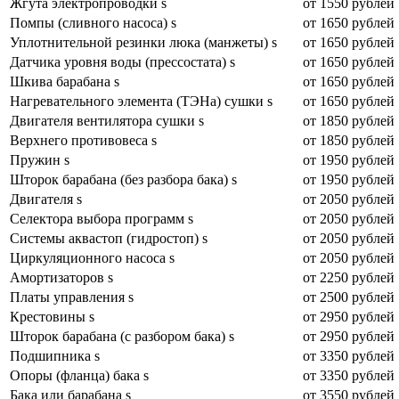
Жгута электропроводки s
от 1550 рублей
Помпы (сливного насоса) s
от 1650 рублей
Уплотнительной резинки люка (манжеты) s
от 1650 рублей
Датчика уровня воды (прессостата) s
от 1650 рублей
Шкива барабана s
от 1650 рублей
Нагревательного элемента (ТЭНа) сушки s
от 1650 рублей
Двигателя вентилятора сушки s
от 1850 рублей
Верхнего противовеса s
от 1850 рублей
Пружин s
от 1950 рублей
Шторок барабана (без разбора бака) s
от 1950 рублей
Двигателя s
от 2050 рублей
Селектора выбора программ s
от 2050 рублей
Системы аквастоп (гидростоп) s
от 2050 рублей
Циркуляционного насоса s
от 2050 рублей
Амортизаторов s
от 2250 рублей
Платы управления s
от 2500 рублей
Крестовины s
от 2950 рублей
Шторок барабана (с разбором бака) s
от 2950 рублей
Подшипника s
от 3350 рублей
Опоры (фланца) бака s
от 3350 рублей
Бака или барабана s
от 3550 рублей