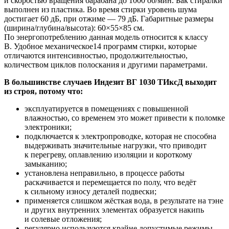
и скоростью вращения барабана до 1000 об/мин. Бак стиралки
выполнен из пластика. Во время стирки уровень шума
достигает 60 дБ, при отжиме — 79 дБ. Габаритные размеры
(ширина/глубина/высота): 60×55×85 см.
По энергопотреблению данная модель относится к классу
B. Удобное механическое14 программ стирки, которые
отличаются интенсивностью, продолжительностью,
количеством циклов полоскания и другими параметрами.
В большинстве случаев Индезит ВГ 1030 ТИксД выходит
из строя, потому что:
эксплуатируется в помещениях с повышенной
влажностью, со временем это может привести к поломке
электроники;
подключается к электропроводке, которая не способна
выдерживать значительные нагрузки, что приводит
к перегреву, оплавлению изоляции и короткому
замыканию;
установлена неправильно, в процессе работы
раскачивается и перемещается по полу, что ведёт
к сильному износу деталей подвески;
применяется слишком жёсткая вода, в результате на тэне
и других внутренних элементах образуется накипь
и солевые отложения;
регулярно используются крайне допустимые режимы