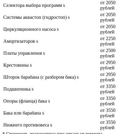
от 2050
Селектора выбора программ s
рублей
от 2050
Системы аквастоп (гидростоп) s
рублей
от 2050
Циркуляционного насоса s
рублей
от 2250
Амортизаторов s
рублей
от 2500
Платы управления s
рублей
от 2950
Крестовины s
рублей
от 2950
Шторок барабана (с разбором бака) s
рублей
от 3350
Подшипника s
рублей
от 3350
Опоры (фланца) бака s
рублей
от 3550
Бака или барабана s
рублей
от 3550
Нижнего противовеса s
рублей
* Стоимость диагностики при отказе от ремонта —