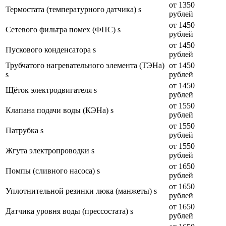
от 1350
Термостата (температурного датчика) s
рублей
от 1450
Сетевого фильтра помех (ФПС) s
рублей
от 1450
Пускового конденсатора s
рублей
Трубчатого нагревательного элемента (ТЭНа)
от 1450
s
рублей
от 1450
Щёток электродвигателя s
рублей
от 1550
Клапана подачи воды (КЭНа) s
рублей
от 1550
Патрубка s
рублей
от 1550
Жгута электропроводки s
рублей
от 1650
Помпы (сливного насоса) s
рублей
от 1650
Уплотнительной резинки люка (манжеты) s
рублей
от 1650
Датчика уровня воды (прессостата) s
рублей