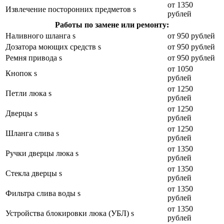
от 1350
Извлечение посторонних предметов s
рублей
Работы по замене или ремонту:
Наливного шланга s
от 950 рублей
Дозатора моющих средств s
от 950 рублей
Ремня привода s
от 950 рублей
от 1050
Кнопок s
рублей
от 1250
Петли люка s
рублей
от 1250
Дверцы s
рублей
от 1250
Шланга слива s
рублей
от 1350
Ручки дверцы люка s
рублей
от 1350
Стекла дверцы s
рублей
от 1350
Фильтра слива воды s
рублей
от 1350
Устройства блокировки люка (УБЛ) s
рублей