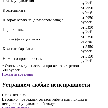
Платы управления s
рублей
от 2950
Крестовины s
рублей
от 2950
Шторок барабана (с разбором бака) s
рублей
от 3350
Подшипника s
рублей
от 3350
Опоры (фланца) бака s
рублей
от 3550
Бака или барабана s
рублей
от 3550
Нижнего противовеса s
рублей
* Стоимость диагностики при отказе от ремонта —
500 рублей.
Показать все цены
Устраняем любые неисправности
Не включается
Вероятно, поврежден сетевой кабель или пришёл в
негодность управляющий модуль.
Вызвать мастера