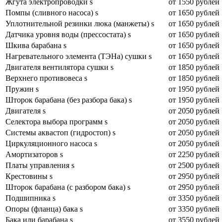
Жгута электропроводки s
от 1550 рублей
Помпы (сливного насоса) s
от 1650 рублей
Уплотнительной резинки люка (манжеты) s
от 1650 рублей
Датчика уровня воды (прессостата) s
от 1650 рублей
Шкива барабана s
от 1650 рублей
Нагревательного элемента (ТЭНа) сушки s
от 1650 рублей
Двигателя вентилятора сушки s
от 1850 рублей
Верхнего противовеса s
от 1850 рублей
Пружин s
от 1950 рублей
Шторок барабана (без разбора бака) s
от 1950 рублей
Двигателя s
от 2050 рублей
Селектора выбора программ s
от 2050 рублей
Системы аквастоп (гидростоп) s
от 2050 рублей
Циркуляционного насоса s
от 2050 рублей
Амортизаторов s
от 2250 рублей
Платы управления s
от 2500 рублей
Крестовины s
от 2950 рублей
Шторок барабана (с разбором бака) s
от 2950 рублей
Подшипника s
от 3350 рублей
Опоры (фланца) бака s
от 3350 рублей
Бака или барабана s
от 3550 рублей