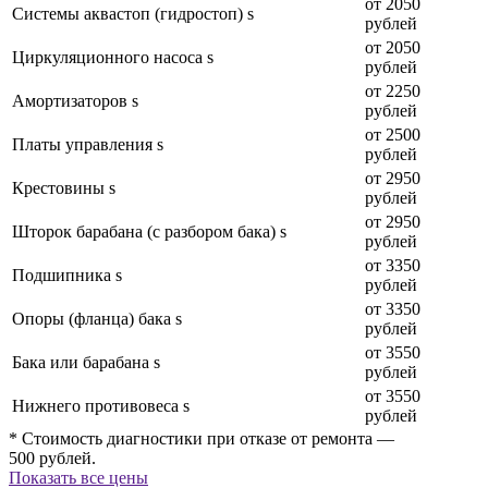
от 2050
Системы аквастоп (гидростоп) s
рублей
от 2050
Циркуляционного насоса s
рублей
от 2250
Амортизаторов s
рублей
от 2500
Платы управления s
рублей
от 2950
Крестовины s
рублей
от 2950
Шторок барабана (с разбором бака) s
рублей
от 3350
Подшипника s
рублей
от 3350
Опоры (фланца) бака s
рублей
от 3550
Бака или барабана s
рублей
от 3550
Нижнего противовеса s
рублей
* Стоимость диагностики при отказе от ремонта —
500 рублей.
Показать все цены