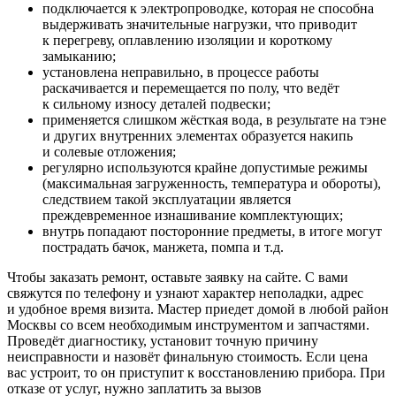
подключается к электропроводке, которая не способна
выдерживать значительные нагрузки, что приводит
к перегреву, оплавлению изоляции и короткому
замыканию;
установлена неправильно, в процессе работы
раскачивается и перемещается по полу, что ведёт
к сильному износу деталей подвески;
применяется слишком жёсткая вода, в результате на тэне
и других внутренних элементах образуется накипь
и солевые отложения;
регулярно используются крайне допустимые режимы
(максимальная загруженность, температура и обороты),
следствием такой эксплуатации является
преждевременное изнашивание комплектующих;
внутрь попадают посторонние предметы, в итоге могут
пострадать бачок, манжета, помпа и т.д.
Чтобы заказать ремонт, оставьте заявку на сайте. С вами
свяжутся по телефону и узнают характер неполадки, адрес
и удобное время визита. Мастер приедет домой в любой район
Москвы со всем необходимым инструментом и запчастями.
Проведёт диагностику, установит точную причину
неисправности и назовёт финальную стоимость. Если цена
вас устроит, то он приступит к восстановлению прибора. При
отказе от услуг, нужно заплатить за вызов