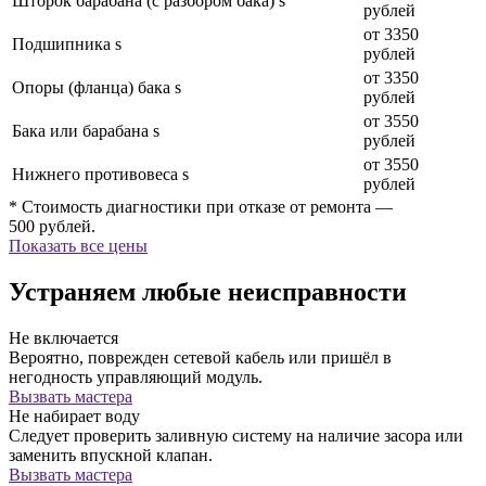
Шторок барабана (с разбором бака) s
рублей
от 3350
Подшипника s
рублей
от 3350
Опоры (фланца) бака s
рублей
от 3550
Бака или барабана s
рублей
от 3550
Нижнего противовеса s
рублей
* Стоимость диагностики при отказе от ремонта —
500 рублей.
Показать все цены
Устраняем любые неисправности
Не включается
Вероятно, поврежден сетевой кабель или пришёл в
негодность управляющий модуль.
Вызвать мастера
Не набирает воду
Следует проверить заливную систему на наличие засора или
заменить впускной клапан.
Вызвать мастера