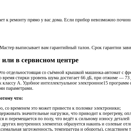
ет к ремонту прямо у вас дома. Если прибор невозможно починит
Мастер выписывает вам гарантийный талон. Срок гарантии зави
у или в сервисном центре
то отдельностоящая со съёмной крышкой машинка-автомат с фрон
Во время стирки уровень шума достигает 66 дБ, при отжиме — 73
к классу A. Удобное интеллектуальное электронное15 программ 
ми параметрами.
отому что:
, со временем это может привести к поломке электроники;
ыдерживать значительные нагрузки, что приводит к перегреву, 
я и перемещается по полу, что ведёт к сильному износу деталей
 и других внутренних элементах образуется накипь и солевые отл
симальная загруженность, температура и обороты), следствием 