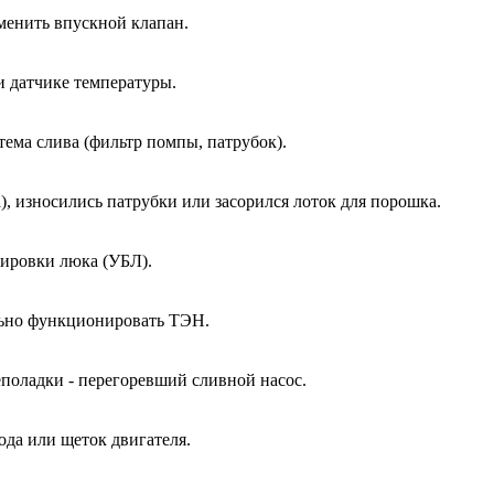
менить впускной клапан.
и датчике температуры.
тема слива (фильтр помпы, патрубок).
, износились патрубки или засорился лоток для порошка.
кировки люка (УБЛ).
ально функционировать ТЭН.
еполадки - перегоревший сливной насос.
ода или щеток двигателя.