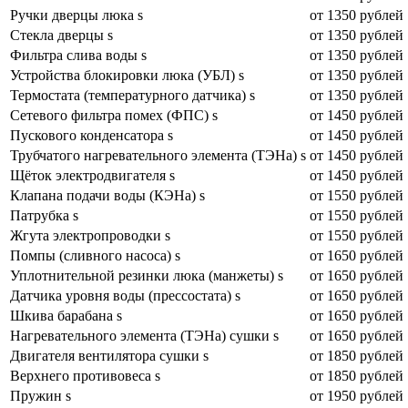
Ручки дверцы люка s
от 1350 рублей
Стекла дверцы s
от 1350 рублей
Фильтра слива воды s
от 1350 рублей
Устройства блокировки люка (УБЛ) s
от 1350 рублей
Термостата (температурного датчика) s
от 1350 рублей
Сетевого фильтра помех (ФПС) s
от 1450 рублей
Пускового конденсатора s
от 1450 рублей
Трубчатого нагревательного элемента (ТЭНа) s
от 1450 рублей
Щёток электродвигателя s
от 1450 рублей
Клапана подачи воды (КЭНа) s
от 1550 рублей
Патрубка s
от 1550 рублей
Жгута электропроводки s
от 1550 рублей
Помпы (сливного насоса) s
от 1650 рублей
Уплотнительной резинки люка (манжеты) s
от 1650 рублей
Датчика уровня воды (прессостата) s
от 1650 рублей
Шкива барабана s
от 1650 рублей
Нагревательного элемента (ТЭНа) сушки s
от 1650 рублей
Двигателя вентилятора сушки s
от 1850 рублей
Верхнего противовеса s
от 1850 рублей
Пружин s
от 1950 рублей