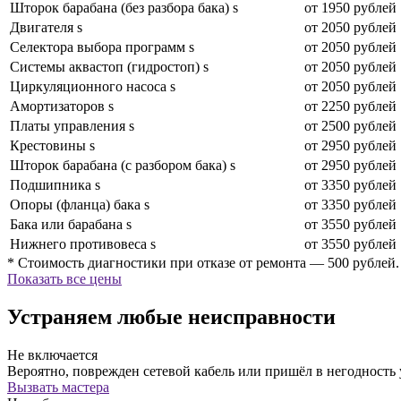
Шторок барабана (без разбора бака) s
от 1950 рублей
Двигателя s
от 2050 рублей
Селектора выбора программ s
от 2050 рублей
Системы аквастоп (гидростоп) s
от 2050 рублей
Циркуляционного насоса s
от 2050 рублей
Амортизаторов s
от 2250 рублей
Платы управления s
от 2500 рублей
Крестовины s
от 2950 рублей
Шторок барабана (с разбором бака) s
от 2950 рублей
Подшипника s
от 3350 рублей
Опоры (фланца) бака s
от 3350 рублей
Бака или барабана s
от 3550 рублей
Нижнего противовеса s
от 3550 рублей
* Стоимость диагностики при отказе от ремонта — 500 рублей.
Показать все цены
Устраняем любые неисправности
Не включается
Вероятно, поврежден сетевой кабель или пришёл в негодность
Вызвать мастера