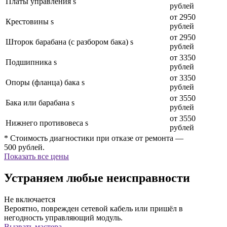
Платы управления s
рублей
от 2950
Крестовины s
рублей
от 2950
Шторок барабана (с разбором бака) s
рублей
от 3350
Подшипника s
рублей
от 3350
Опоры (фланца) бака s
рублей
от 3550
Бака или барабана s
рублей
от 3550
Нижнего противовеса s
рублей
* Стоимость диагностики при отказе от ремонта —
500 рублей.
Показать все цены
Устраняем любые неисправности
Не включается
Вероятно, поврежден сетевой кабель или пришёл в
негодность управляющий модуль.
Вызвать мастера