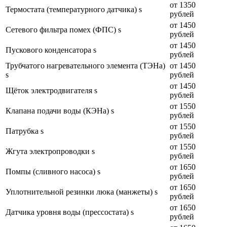
от 1350
Термостата (температурного датчика) s
рублей
от 1450
Сетевого фильтра помех (ФПС) s
рублей
от 1450
Пускового конденсатора s
рублей
Трубчатого нагревательного элемента (ТЭНа)
от 1450
s
рублей
от 1450
Щёток электродвигателя s
рублей
от 1550
Клапана подачи воды (КЭНа) s
рублей
от 1550
Патрубка s
рублей
от 1550
Жгута электропроводки s
рублей
от 1650
Помпы (сливного насоса) s
рублей
от 1650
Уплотнительной резинки люка (манжеты) s
рублей
от 1650
Датчика уровня воды (прессостата) s
рублей