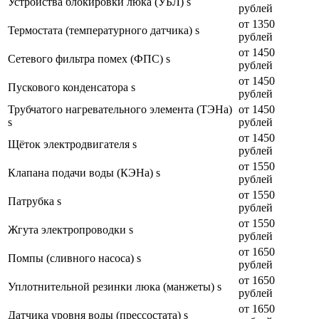
Устройства блокировки люка (УБЛ) s
рублей
от 1350
Термостата (температурного датчика) s
рублей
от 1450
Сетевого фильтра помех (ФПС) s
рублей
от 1450
Пускового конденсатора s
рублей
Трубчатого нагревательного элемента (ТЭНа)
от 1450
s
рублей
от 1450
Щёток электродвигателя s
рублей
от 1550
Клапана подачи воды (КЭНа) s
рублей
от 1550
Патрубка s
рублей
от 1550
Жгута электропроводки s
рублей
от 1650
Помпы (сливного насоса) s
рублей
от 1650
Уплотнительной резинки люка (манжеты) s
рублей
от 1650
Датчика уровня воды (прессостата) s