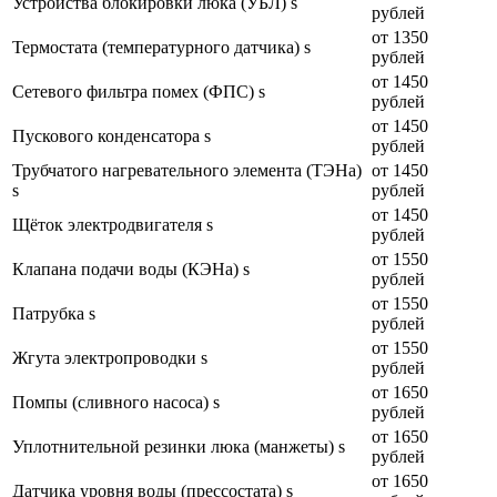
Устройства блокировки люка (УБЛ) s
рублей
от 1350
Термостата (температурного датчика) s
рублей
от 1450
Сетевого фильтра помех (ФПС) s
рублей
от 1450
Пускового конденсатора s
рублей
Трубчатого нагревательного элемента (ТЭНа)
от 1450
s
рублей
от 1450
Щёток электродвигателя s
рублей
от 1550
Клапана подачи воды (КЭНа) s
рублей
от 1550
Патрубка s
рублей
от 1550
Жгута электропроводки s
рублей
от 1650
Помпы (сливного насоса) s
рублей
от 1650
Уплотнительной резинки люка (манжеты) s
рублей
от 1650
Датчика уровня воды (прессостата) s