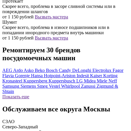
Протекает
Скорее всего, проблема в засоре сливной системы или в
повреждении шлангов
от 1 150 рублей
Вызвать мастера
Шумит
Скорее всего, проблема в износе подшипников или в
попадании инородного предмета внутрь машинки
от 1 150 рублей
Вызвать мастера
Ремонтируем 30 брендов
посудомоечных машин
AEG
Ardo
Asko
Beko
Bosch
Candy
DeLonghi
Electrolux
Fagor
Flavia
Gorenje
Hansa
Hotpoint-Ariston
Indesit
Kaiser
Korting
Kronasteel
Kuppersberg
Kuppersbusch
LG
Midea
Miele
Neff
Samsung
Siemens
Smeg
Vestel
Whirlpool
Zanussi
Zigmund &
Shtain
Показать еще
Обслуживаем все округа Москвы
СЗАО
Северо-Западный