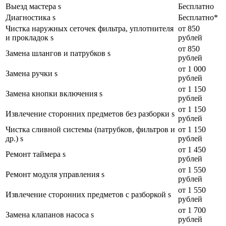
Выезд мастера s
Бесплатно
Диагностика s
Бесплатно*
Чистка наружных сеточек фильтра, уплотнителя
от 850
и прокладок s
рублей
от 850
Замена шлангов и патрубков s
рублей
от 1 000
Замена ручки s
рублей
от 1 150
Замена кнопки включения s
рублей
от 1 150
Извлечение сторонних предметов без разборки s
рублей
Чистка сливной системы (патрубков, фильтров и
от 1 150
др.) s
рублей
от 1 450
Ремонт таймера s
рублей
от 1 550
Ремонт модуля управления s
рублей
от 1 550
Извлечение сторонних предметов с разборкой s
рублей
от 1 700
Замена клапанов насоса s
рублей